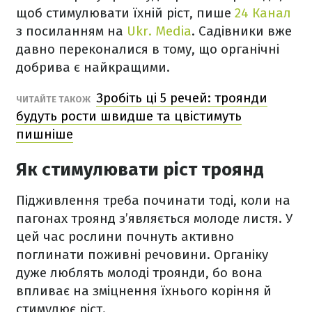
щоб стимулювати їхній ріст, пише
24 Канал
з посиланням на
Ukr. Media
. Садівники вже
давно переконалися в тому, що органічні
добрива є найкращими.
Зробіть ці 5 речей: троянди
ЧИТАЙТЕ ТАКОЖ
будуть рости швидше та цвістимуть
пишніше
Як стимулювати ріст троянд
Підживлення треба починати тоді, коли на
пагонах троянд з’являється молоде листя. У
цей час рослини почнуть активно
поглинати поживні речовини. Органіку
дуже люблять молоді троянди, бо вона
впливає на зміцнення їхнього коріння й
стимулює ріст.