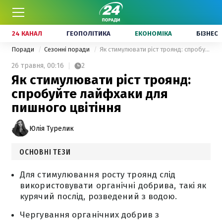
24 КАНАЛ
ГЕОПОЛІТИКА
ЕКОНОМІКА
БІЗНЕС
Поради
Сезонні поради
Як стимулювати ріст троянд: спробуйте лайфхаки для пишного цвітіння
26 травня,
00:16
2
Як стимулювати ріст троянд:
спробуйте лайфхаки для
пишного цвітіння
Юлія Турелик
ОСНОВНІ ТЕЗИ
Для стимулювання росту троянд слід
використовувати органічні добрива, такі як
курячий послід, розведений з водою.
Чергування органічних добрив з