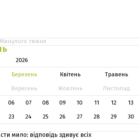
Минулого тижня
НЬ
2026
Березень
Квітень
Травень
Вересень
Жовтень
Листопад
06
07
08
09
10
11
12
13
23
24
25
26
27
28
29
30
сти мило: відповідь здивує всіх