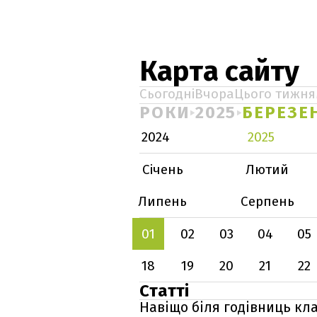
Карта сайту
Сьогодні
Вчора
Цього тижня
РОКИ
2025
БЕРЕЗЕ
2024
2025
Січень
Лютий
Липень
Серпень
01
02
03
04
05
18
19
20
21
22
Статті
Навіщо біля годівниць кла