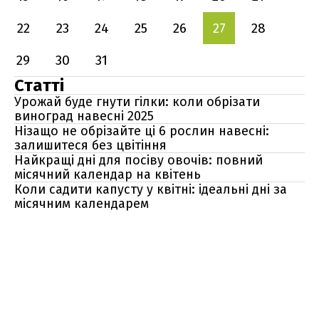
22
23
24
25
26
27
28
29
30
31
Статті
Урожай буде гнути гілки: коли обрізати
виноград навесні 2025
Нізащо не обрізайте ці 6 рослин навесні:
залишитеся без цвітіння
Найкращі дні для посіву овочів: повний
місячний календар на квітень
Коли садити капусту у квітні: ідеальні дні за
місячним календарем