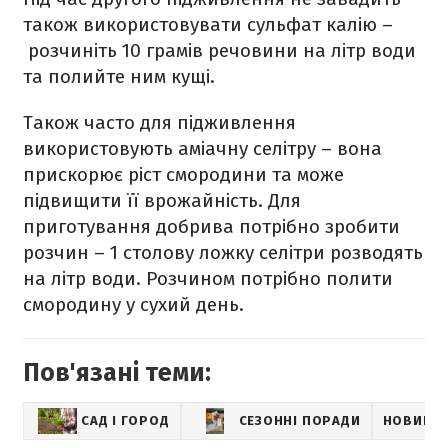
також використовувати сульфат калію –
розчиніть 10 грамів речовини на літр води
та полийте ним кущі.
Також часто для підживлення
використовують аміачну селітру – вона
прискорює ріст смородини та може
підвищити її врожайність. Для
приготування добрива потрібно зробити
розчин – 1 столову ложку селітри розводять
на літр води. Розчином потрібно полити
смородину у сухий день.
Пов'язані теми:
САД І ГОРОД
СЕЗОННІ ПОРАДИ
НОВИНИ