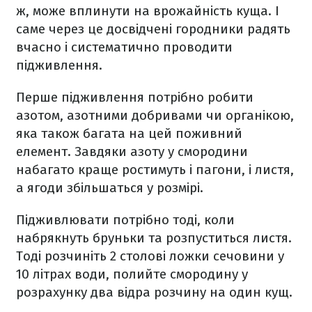
ж, може вплинути на врожайність куща. І
саме через це досвідчені городники радять
вчасно і систематично проводити
підживлення.
Перше підживлення потрібно робити
азотом, азотними добривами чи органікою,
яка також багата на цей поживний
елемент. Завдяки азоту у смородини
набагато краще ростимуть і пагони, і листя,
а ягоди збільшаться у розмірі.
Підживлювати потрібно тоді, коли
набрякнуть бруньки та розпуститься листя.
Тоді розчиніть 2 столові ложки сечовини у
10 літрах води, полийте смородину у
розрахунку два відра розчину на один кущ.