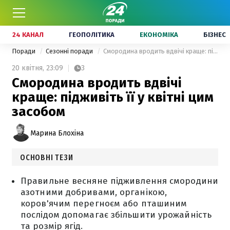
24 КАНАЛ
ГЕОПОЛІТИКА
ЕКОНОМІКА
БІЗНЕС
Поради
Сезонні поради
Смородина вродить вдвічі краще: підживіть її у квітні цим засобом
20 квітня,
23:09
3
Смородина вродить вдвічі
краще: підживіть її у квітні цим
засобом
Марина Блохіна
ОСНОВНІ ТЕЗИ
Правильне весняне підживлення смородини
азотними добривами, органікою,
коров'ячим перегноєм або пташиним
послідом допомагає збільшити урожайність
та розмір ягід.