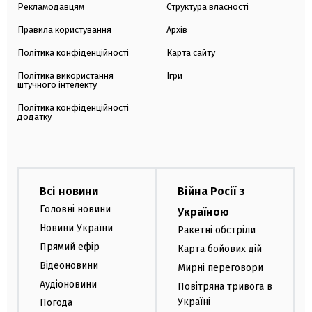
Рекламодавцям
Структура власності
Правила користування
Архів
Політика конфіденційності
Карта сайту
Політика використання
Ігри
штучного інтелекту
Політика конфіденційності
додатку
Всі новини
Війна Росії з
Головні новини
Україною
Новини України
Ракетні обстріли
Прямий ефір
Карта бойових дій
Відеоновини
Мирні переговори
Аудіоновини
Повітряна тривога в
Україні
Погода