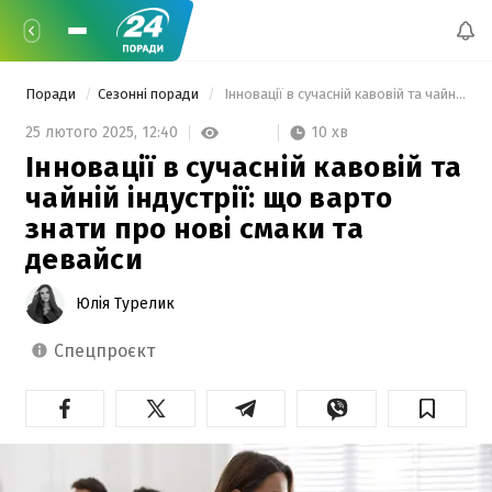
Поради
Сезонні поради
 Інновації в сучасній кавовій та чайній індустрії: що варто знати про нові смаки та девайси 
10 хв
25 лютого 2025,
12:40
Інновації в сучасній кавовій та
чайній індустрії: що варто
знати про нові смаки та
девайси
Юлія Турелик
спецпроєкт