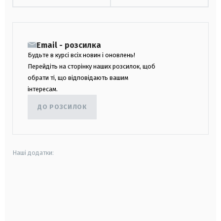
Email - розсилка
Будьте в курсі всіх новин і оновлень!
Перейдіть на сторінку наших розсилок, щоб
обрати ті, що відповідають вашим
інтересам.
ДО РОЗСИЛОК
Наші додатки:
android
apple
smart tv
samsung smart tv