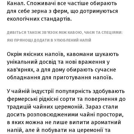
Канал. Споживачі все частіше обирають
для себе зерна з ферм, що дотримуються
екологічних стандартів.
ДИВІТЬСЯ ТАКОЖ ЗВ'ЯЗОК МІЖ КАВОЮ, ЧАЄМ ТА СПЕЦІЯМИ:
ЯКІ ПРЯНОЩІ ДОДАТИ В УЛЮБЛЕНИЙ НАПІЙ
Окрім якісних напоїв, кавомани шукають
унікальний досвід та нові враження у
кав'ярнях, а для дому обирають сучасне
обладнання для приготування напоїв.
У чайній індустрії популярність здобувають
фермерські рідкісні сорти та повернення до
традицій чайних церемоній. Зараз стали
досить розповсюдженими чайні простори,
в яких можна не лише випити ароматний
напій, але й побувати на церемонії та