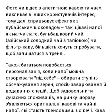
Фото чи відео з апетитною кавою та чаєм
викликає в інших користувачів інтерес,
тому далі спрацьовує ефект як з
дубайським шоколадом – такі цікаві напої
як матча-лате, бульбашковий чай
(азійський солодкий чай з тапіокою) чи
фільтр-каву, більшість хочуть спробувати,
щоб залишатися в тренді.
Також багатьом подобається
персоналізація, коли напої можна
створювати "під себе" – обирати ступінь
обсмажування зерен, спосіб заварювання й
додавання спецій. Щоб задовольнити
сучасних споживачів, на ринку щоразу
з'являються оригінальні кавові та чайні
напої, які стають трендовими. До речі, кава