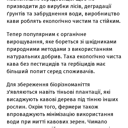
призводити до вирубки лісів, деградації
ґрунтів та забруднення води, виробництво
кави роблять екологічно чистим та стійким.
Тепер популярним є органічне
вирощування, яке бореться зі шкідниками
природними методами з використанням
натуральних добрив. Така екологічно чиста
кава без пестицидів та гербіцидів має
більший попит серед споживачів.
Для збереження біорізноманіття
з'являються навіть тіньові плантації, які
висаджують кавові дерева під тінню інших
рослин. Окрім того, фермери також
впроваджують мінімізацію використання
води при митті кавових зерен. Чимало