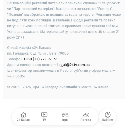
Всі комерційні рекламні матеріали позначені словами "Спецпроєкт"
чи "Партнерський матеріал". Матеріали з позначкою "Експерт",
"Позиція" відображають позицію авторів та героїв. Редакція може
не поділяти їхніх поглядів. Детальніше щодо реклами та правил
цитування можна ознайомитись в правилах користування сайтом.
Усі права захищені.
Матеріали сайту призначені для осіб старше
21
року (21+)
Онлайн-медіа «24 Канал»
пл. Галицька, буд. 15, м. Львів, 79008
Телефон
+380 (32) 229-77-77
Адреса електронної пошти —
legal@24tv.com.ua
Ідентифікатор онлайн-медіа в Реєстрі суб'єктів у сфері медіа —
R40-06057
© 2005—2026,
ПрАТ «Телерадіокомпанія "Люкс"», 24 Канал.
Розробка сайту
-
24 Канал
TV
Ігри
Погода
Кабінет