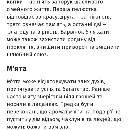
квітки – це п'ять запорук щасливого
сімейного життя. Перша пелюстка
відповідає за красу, друга – за ніжність,
третя означає пам'ять, а останні дві –
злагоду та вірність. Барвінок біля хати
може також захистити родину від
прокляття, знищити приворот та зміцнити
шлюбний союз.
М'ята
М'ята може відштовхувати злих духів,
притягувати успіх та багатство. Раніше
часто м'яту зберігали біля грошей та
носили в ладанках. Предки були
переконані, що аромат м'яти на подвір'ї не
пустить у дім відьом, чаклунів та людей, що
можуть бажати вам зла.