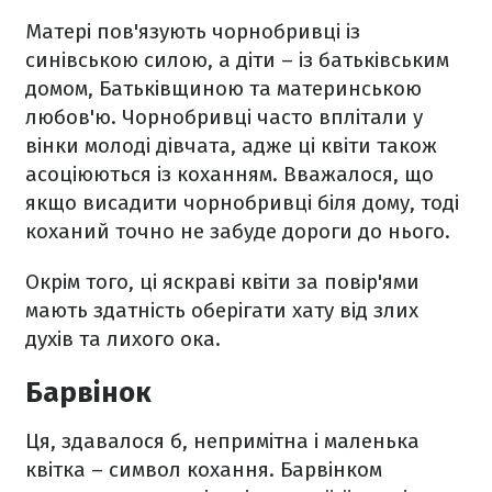
Матері пов'язують чорнобривці із
синівською силою, а діти – із батьківським
домом, Батьківщиною та материнською
любов'ю. Чорнобривці часто вплітали у
вінки молоді дівчата, адже ці квіти також
асоціюються із коханням. Вважалося, що
якщо висадити чорнобривці біля дому, тоді
коханий точно не забуде дороги до нього.
Окрім того, ці яскраві квіти за повір'ями
мають здатність оберігати хату від злих
духів та лихого ока.
Барвінок
Ця, здавалося б, непримітна і маленька
квітка – символ кохання. Барвінком