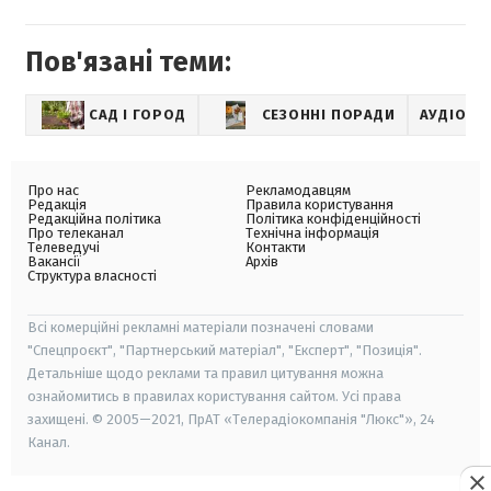
Пов'язані теми:
САД І ГОРОД
СЕЗОННІ ПОРАДИ
АУДІОНО
Про нас
Рекламодавцям
Редакція
Правила користування
Редакційна політика
Політика конфіденційності
Про телеканал
Технічна інформація
Телеведучі
Контакти
Вакансії
Архів
Структура власності
Всі комерційні рекламні матеріали позначені словами
"Спецпроєкт", "Партнерський матеріал", "Експерт", "Позиція".
Детальніше щодо реклами та правил цитування можна
ознайомитись в правилах користування сайтом. Усі права
захищені. © 2005—2021, ПрАТ «Телерадіокомпанія "Люкс"», 24
Канал.