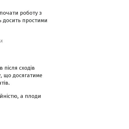
 почати роботу з
ть досить простими
АХ
 після сходів
, що досягатиме
нтів.
йністю, а плоди