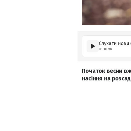
Слухати нови
01:10 хв
Початок весни вж
насіння на розсад