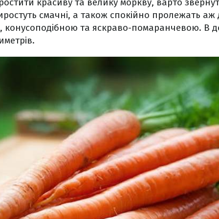
ростити красиву та велику моркву, варто звернут
иростуть смачні, а також спокійно пролежать аж
, конусоподібною та яскраво-помаранчевою. В 
иметрів.