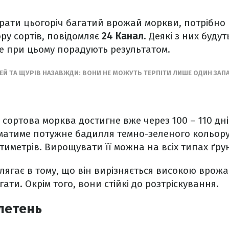
брати цьогоріч багатий врожай моркви, потрібно
у сортів, повідомляє
24 Канал
. Деякі з них буду
ле при цьому порадують результатом.
ЕЙ ТА ЩУРІВ НАЗАВЖДИ: ВОНИ НЕ МОЖУТЬ ТЕРПІТИ ЛИШЕ ОДИН ЗАП
сортова морква достигне вже через 100 – 110 днів
 матиме потужне бадилля темно-зеленого кольору
тиметрів. Вирощувати її можна на всіх типах ґру
лягає в тому, що він вирізняється високою врожа
ати. Окрім того, вони стійкі до розтріскування.
летень