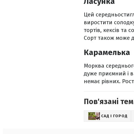
Ласунка
Цей середньостиг
виростити солодку
тортів, кексів та
Сорт також може д
Карамелька
Морква середнього
дуже приємний і в
немає рівних. Рос
Пов'язані тем
САД І ГОРОД