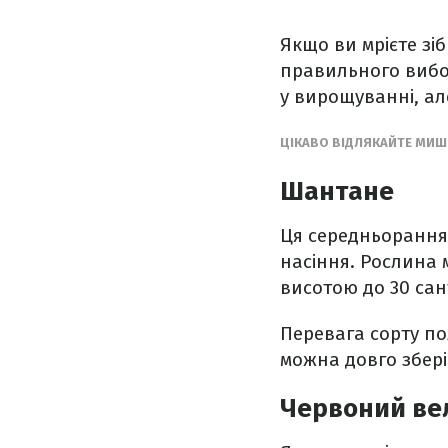
Якщо ви мрієте зі
правильного вибор
у вирощуванні, а
ЦІКАВО ВІДЛЯКАЙТЕ МИШ
Шантане
Ця середньорання 
насіння. Рослина
висотою до 30 сан
Перевага сорту по
можна довго зберіг
Червоний ве