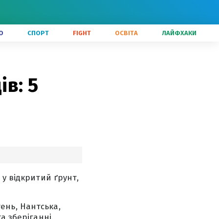
О
СПОРТ
FIGHT
ОСВІТА
ЛАЙФХАКИ
ів: 5
 у відкритий ґрунт,
ень, Нантська,
а зберіганні.