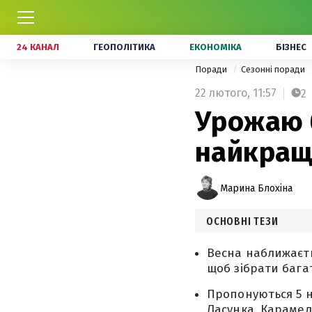
24 КАНАЛ
ГЕОПОЛІТИКА
ЕКОНОМІКА
БІЗНЕС
Поради
Сезонні поради
22 лютого,
11:57
2
Урожаю б
найкращ
Марина Блохіна
ОСНОВНІ ТЕЗИ
Весна наближаєть
щоб зібрати бага
Пропонуються 5 н
Ласунка, Карамель