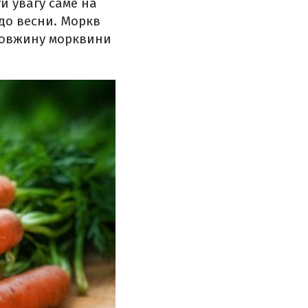
и увагу саме на
 до весни. Моркв
довжину морквини