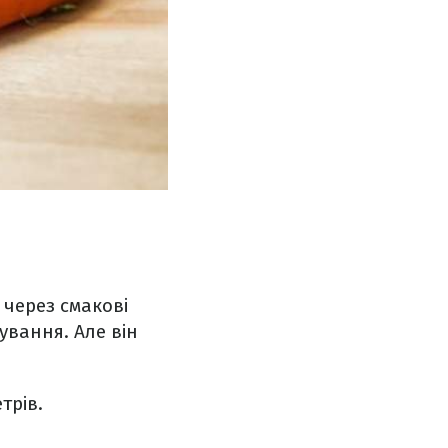
 через смакові
ування. Але він
етрів.