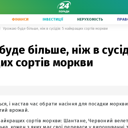
ФІНАНСИ
ІНВЕСТИЦІЇ
НЕРУХОМІСТЬ
ПРАВ
Урожаю буде більше, ніж в сусідів: 5 найкращих сортів моркви
уде більше, ніж в сусід
их сортів моркви
ся, і настав час обрати насіння для посадки моркви
тий врожай.
айкращих сортів моркви: Шантане, Червоний велет
ка, кожен з яких має свої переваги у вирощуванні т