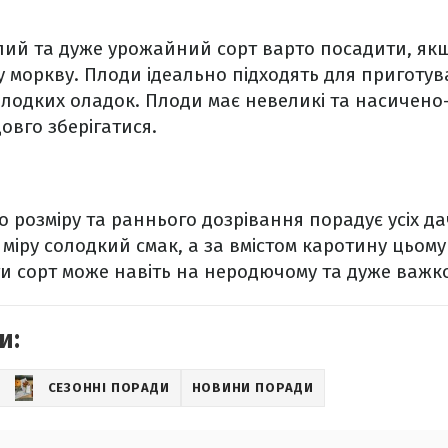
лий та дуже урожайний сорт варто посадити, якщ
 моркву. Плоди ідеально підходять для приготув
 солодких оладок. Плоди має невеликі та насичено
овго зберігатися.
 розміру та раннього дозрівання порадує усіх да
 міру солодкий смак, а за вмістом каротину цьому
ти сорт може навіть на неродючому та дуже важко
и:
СЕЗОННІ ПОРАДИ
НОВИНИ ПОРАДИ