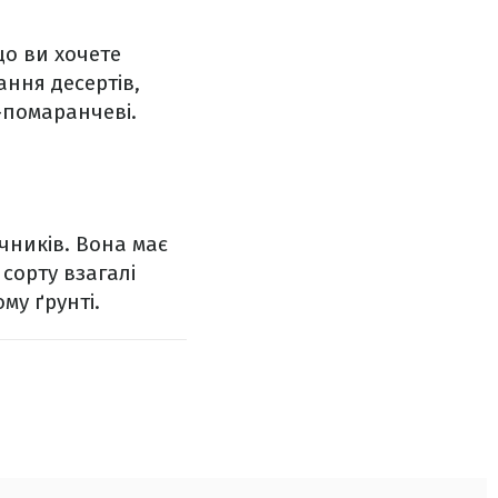
о ви хочете
ання десертів,
-помаранчеві.
чників. Вона має
 сорту взагалі
му ґрунті.