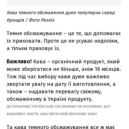
Кава темного обсмаження дуже популярна серед
брендів / Фото Pexels
Темне обсмажування – це те, що допомагає
їх приховати. Проте це не усуває недоліки,
а тільки приховує їх.
Важливо!
Кава – органічний продукт, який
може зберігатися не більше, аніж 18 місяців.
Тож під час вибору кави дуже важливо
звертати увагу на дату її виготовлення, а
також – надавати перевагу свіжому,
обсмаженому в Україні продукту.
ДЕТАЛЬНІШЕ УКРАЇНСЬКА ОБСМАЖКА ЧИ ІНОЗЕМНА: ЩО
ВАЖЛИВО ЗНАТИ, АБИ ПИТИ НАЙСМАЧНІШУ КАВУ
Та кава темного обсмажування все ж має