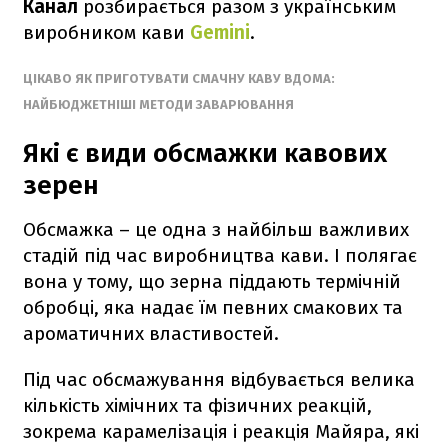
Канал
розбирається разом з українським
виробником кави
Gemini
.
ЦІКАВО ЯК ПРИГОТУВАТИ СМАЧНУ КАВУ ВДОМА:
НАЙБЮДЖЕТНІШІ МЕТОДИ ЗАВАРЮВАННЯ
Які є види обсмажки кавових
зерен
Обсмажка – це одна з найбільш важливих
стадій під час виробництва кави. І полягає
вона у тому, що зерна піддають термічній
обробці, яка надає їм певних смакових та
ароматичних властивостей.
Під час обсмажування відбувається велика
кількість хімічних та фізичних реакцій,
зокрема карамелізація і реакція Майяра, які