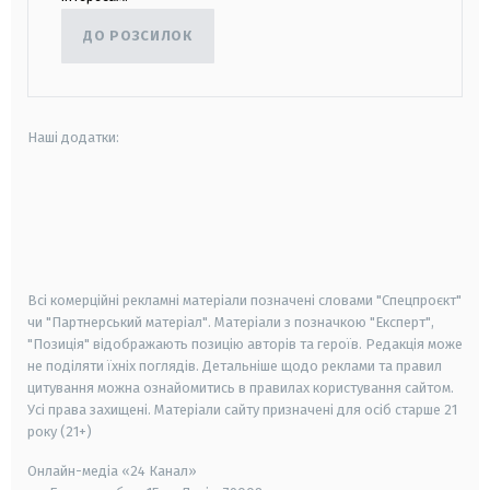
ДО РОЗСИЛОК
Наші додатки:
android
apple
smart tv
samsung smart tv
Всі комерційні рекламні матеріали позначені словами "Спецпроєкт"
чи "Партнерський матеріал". Матеріали з позначкою "Експерт",
"Позиція" відображають позицію авторів та героїв. Редакція може
не поділяти їхніх поглядів. Детальніше щодо реклами та правил
цитування можна ознайомитись в правилах користування сайтом.
Усі права захищені.
Матеріали сайту призначені для осіб старше
21
року (21+)
Онлайн-медіа «24 Канал»