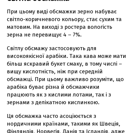
При цьому виді обсмажки зерно набуває
світло-коричневого кольору, стає сухим та
матовим. На виході з ростера вологість
зерна не перевищує 4 – 7%.
Світлу обсмажу застосовують для
високоякісної арабіки. Така кава може мати
більш яскравий букет смаку, в тому числі –
вищу кислотність, ніж при середній
обсмажці. При цьому важливо розуміти, що
арабіка буває різна й обсмажчики
працюють як з кислими лотами, так і з
зернами з делікатною кислинкою.
Ця обсмажка часто асоціюється з
нордичними країнами, такими як Швеція,
Фінляндія, Норвегія, Данія та Ісландія, адже