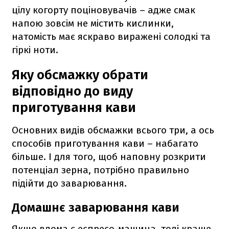
цілу когорту поціновувачів – адже смак
напою зовсім не містить кислинки,
натомість має яскраво виражені солодкі та
гіркі ноти.
Яку обсмажку обрати
відповідно до виду
приготування кави
Основних видів обсмажки всього три, а ось
способів приготування кави – набагато
більше. І для того, щоб наповну розкрити
потенціал зерна, потрібно правильно
підійти до заварювання.
Домашнє заварювання кави
Якщо вдома є еспресо-машина, тоді краще