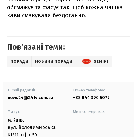
обсмажує та фасує так, щоб кожна чашка
кави смакувала бездоганно.
Повʼязані теми:
ПОРАДИ
НОВИНИ ПОРАДИ
GEMINI
E-mail редакції
Номер телефону:
news24@24tv.com.ua
+38 044 390 5077
Ми тут:
Ми в соцмережах:
м.Київ
,
вул. Володимирська
офіс
61/11,
50