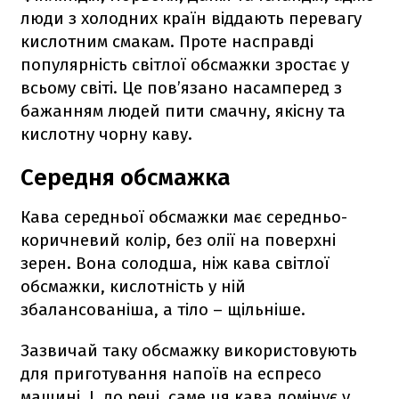
люди з холодних країн віддають перевагу
кислотним смакам. Проте насправді
популярність світлої обсмажки зростає у
всьому світі. Це пов’язано насамперед з
бажанням людей пити смачну, якісну та
кислотну чорну каву.
Середня обсмажка
Кава середньої обсмажки має середньо-
коричневий колір, без олії на поверхні
зерен. Вона солодша, ніж кава світлої
обсмажки, кислотність у ній
збалансованіша, а тіло – щільніше.
Зазвичай таку обсмажку використовують
для приготування напоїв на еспресо
машині. І, до речі, саме ця кава домінує у