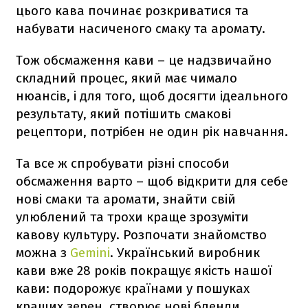
цього кава починає розкриватися та
набувати насиченого смаку та аромату.
Тож обсмаження кави – це надзвичайно
складний процес, який має чимало
нюансів, і для того, щоб досягти ідеального
результату, який потішить смакові
рецептори, потрібен не один рік навчання.
Та все ж спробувати різні способи
обсмаження варто – щоб відкрити для себе
нові смаки та аромати, знайти свій
улюблений та трохи краще зрозуміти
кавову культуру. Розпочати знайомство
можна з
Gemini
. Український виробник
кави вже 28 років покращує якість нашої
кави: подорожує країнами у пошуках
кращих зерен, створює нові бленди,