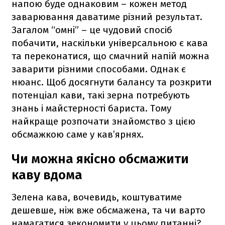
напою буде однаковим – кожен метод
заварювання даватиме різний результат.
Загалом “омні” – це чудовий спосіб
побачити, наскільки універсальною є кава
та переконатися, що смачний напій можна
заварити різними способами. Однак є
нюанс. Щоб досягнути балансу та розкрити
потенціал кави, такі зерна потребують
знань і майстерності бариста. Тому
найкраще розпочати знайомство з цією
обсмажкою саме у кав’ярнях.
Чи можна якісно обсмажити
каву вдома
Зелена кава, вочевидь, коштуватиме
дешевше, ніж вже обсмажена, та чи варто
намагатися зекономити у цьому питанні?