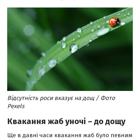
Відсутність роси вказує на дощ / Фото
Pexels
Квакання жаб уночі – до дощу
Ще в давні часи квакання жаб було певним