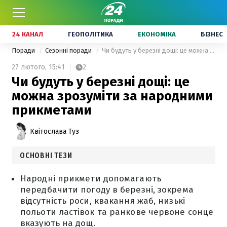
24 КАНАЛ
ГЕОПОЛІТИКА
ЕКОНОМІКА
БІЗНЕС
Поради
Сезонні поради
Чи будуть у березні дощі: це можна зрозуміти за народними прикметами
27 лютого,
15:41
2
Чи будуть у березні дощі: це
можна зрозуміти за народними
прикметами
Квітослава Туз
ОСНОВНІ ТЕЗИ
Народні прикмети допомагають
передбачити погоду в березні, зокрема
відсутність роси, квакання жаб, низькі
польоти ластівок та ранкове червоне сонце
вказують на дощ.