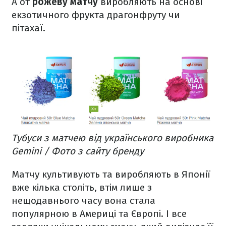
А от
рожеву матчу
виробляють на основі
екзотичного фрукта драгонфруту чи
пітахаї.
Тубуси з матчею від українського виробника
Gemini / Фото з сайту бренду
Матчу культивують та виробляють в Японії
вже кілька століть, втім лише з
нещодавнього часу вона стала
популярною в Америці та Європі. І все