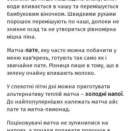
води вливається в чашу та перемішується
бамбуковим віночком. Швидкими рухами
порошок перемішують по чаші, допоки не
зникне осад та не утвориться рівномірна
міцна піна.
Матча-
лате
, яку часто можна побачити у
меню кав'ярень, готують так само як і
звичайне лате. Різниця лише в тому, що в
зелену очайну вливають молоко.
У спекотні літні дні можна приготувати
альтернативу теплій матча –
холодні напої
.
До найпопулярніших належать матча айс
лате та матча-лимонад.
Поціновувачі матча не зупинилися на
напоях, а почали додавати порошок в