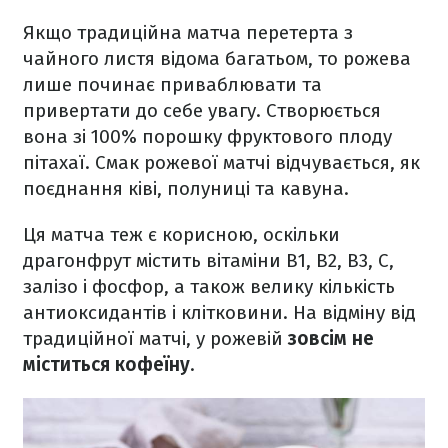
Якщо традиційна матча перетерта з
чайного листя відома багатьом, то рожева
лише починає приваблювати та
привертати до себе увагу. Створюється
вона зі 100% порошку фруктового плоду
пітахаї. Смак рожевої матчі відчувається, як
поєднання ківі, полуниці та кавуна.
Ця матча теж є корисною, оскільки
драгонфрут містить вітаміни В1, В2, В3, С,
залізо і фосфор, а також велику кількість
антиоксидантів і клітковини. На відміну від
традиційної матчі, у рожевій
зовсім не
міститься кофеїну
.