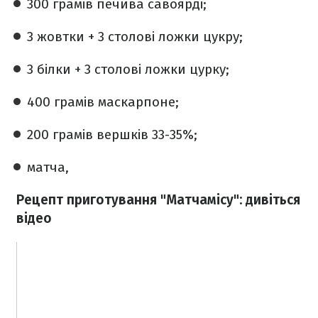
300 грамів печива савоярді;
3 жовтки + 3 столові ложки цукру;
3 білки + 3 столові ложки цурку;
400 грамів маскарпоне;
200 грамів вершків 33-35%;
матча,
Рецепт приготування "Матчамісу": дивіться
відео