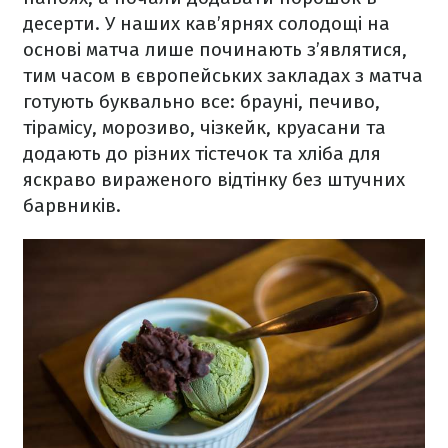
десерти. У наших кав’ярнях солодощі на
основі матча лише починають з’являтися,
тим часом в європейських закладах з матча
готують буквально все: брауні, печиво,
тірамісу, морозиво, чізкейк, круасани та
додають до різних тістечок та хліба для
яскраво вираженого відтінку без штучних
барвників.