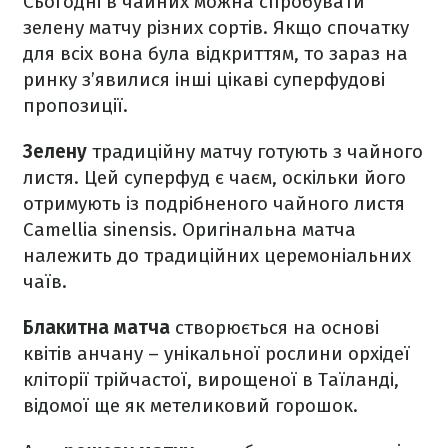
Сьогодні в чайних можна спробувати
зелену матчу різних сортів. Якщо спочатку
для всіх вона була відкриттям, то зараз на
ринку з’явилися інші цікаві суперфудові
пропозиції.
Зелену
традиційну матчу готують з чайного
листя. Цей суперфуд є чаєм, оскільки його
отримують із подрібненого чайного листя
Camellia sinensis. Оригінальна матча
належить до традиційних церемоніальних
чаїв.
Блакитна матча
створюється на основі
квітів анчану – унікальної рослини орхідеї
кліторії трійчастої, вирощеної в Таїланді,
відомої ще як метеликовий горошок.