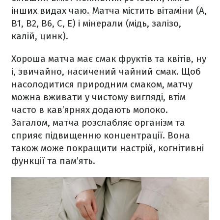
інших видах чаю. Матча містить вітаміни (A,
B1, B2, B6, C, E) і мінерали (мідь, залізо,
калій, цинк).
Хороша матча має смак фруктів та квітів, ну
і, звичайно, насичений чайний смак. Щоб
насолодитися природним смаком, матчу
можна вживати у чистому вигляді, втім
часто в кав’ярнях додають молоко.
Загалом, матча розслабляє організм та
сприяє підвищенню концентрації. Вона
також може покращити настрій, когнітивні
функції та пам’ять.