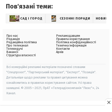
Пов'язані теми:
САД І ГОРОД
СЕЗОННІ ПОРАДИ
НОВИНИ
Про нас
Рекламодавцям
Редакція
Правила користування
Редакційна політика
Політика конфіденційності
Про телеканал
Технічна інформація
Телеведучі
Контакти
Вакансії
Архів
Структура власності
Всі комерційні рекламні матеріали позначені словами
"Спецпроєкт", "Партнерський матеріал", "Експерт", "Позиція".
Детальніше щодо реклами та правил цитування можна
ознайомитись в правилах користування сайтом. Усі права
захищені. © 2005—2021, ПрАТ «Телерадіокомпанія "Люкс"», 24
Канал.