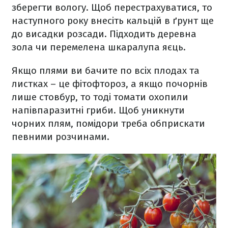
зберегти вологу. Щоб перестрахуватися, то
наступного року внесіть кальцій в ґрунт ще
до висадки розсади. Підходить деревна
зола чи перемелена шкаралупа яєць.
Якщо плями ви бачите по всіх плодах та
листках – це фітофтороз, а якщо почорнів
лише стовбур, то тоді томати охопили
напівпаразитні гриби. Щоб уникнути
чорних плям, помідори треба обприскати
певними розчинами.