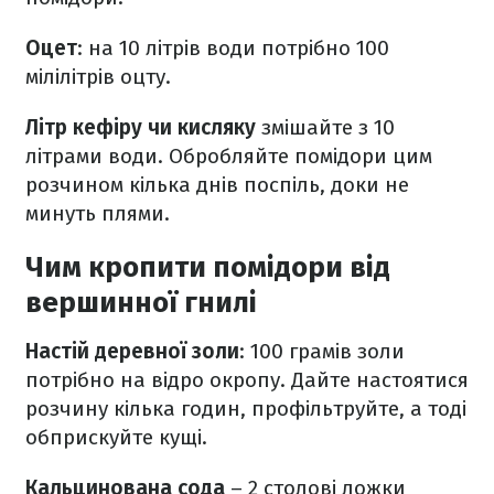
Оцет
: на 10 літрів води потрібно 100
мілілітрів оцту.
Літр кефіру чи кисляку
змішайте з 10
літрами води. Обробляйте помідори цим
розчином кілька днів поспіль, доки не
минуть плями.
Чим кропити помідори від
вершинної гнилі
Настій деревної золи
: 100 грамів золи
потрібно на відро окропу. Дайте настоятися
розчину кілька годин, профільтруйте, а тоді
обприскуйте кущі.
Кальцинована сода
–
2 столові ложки