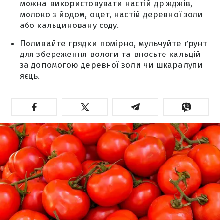
можна використовувати настій дріжджів,
молоко з йодом, оцет, настій деревної золи
або кальциновану соду.
Поливайте грядки помірно, мульчуйте ґрунт
для збереження вологи та вносьте кальцій
за допомогою деревної золи чи шкаралупи
яєць.