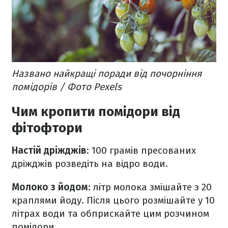
Названо найкращі поради від почорніння
помідорів / Фото Pexels
Чим кропити помідори від
фітофтори
Настій дріжджів
: 100 грамів пресованих
дріжджів розведіть на відро води.
Молоко з йодом
: літр молока змішайте з 20
краплями йоду. Після цього розмішайте у 10
літрах води та обприскайте цим розчином
помідори.