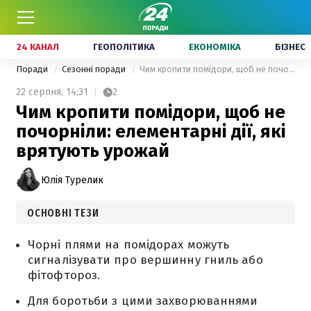
24 КАНАЛ
ГЕОПОЛІТИКА
ЕКОНОМІКА
БІЗНЕС
Поради
Сезонні поради
Чим кропити помідори, щоб не почорніли: елементарні дії, які врятують урожай
22 серпня,
14:31
2
Чим кропити помідори, щоб не
почорніли: елементарні дії, які
врятують урожай
Юлія Турелик
ОСНОВНІ ТЕЗИ
Чорні плями на помідорах можуть
сигналізувати про вершинну гниль або
фітофтороз.
Для боротьби з цими захворюваннями