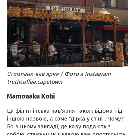
Стимпанк-кав’ярня / Фото з Instagram
truthcoffee.capetown
Mamonaku Kohi
Ця філіппінська кав'ярня також відома під
іншою назвою, а саме "Дірка у стіні". Чому?
Бо в цьому закладі, де каву подають з
собою, стаканчик з кавою вам простягнуть