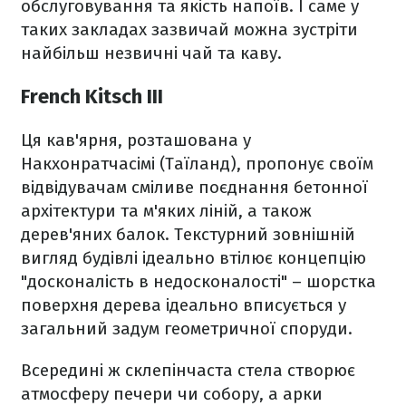
обслуговування та якість напоїв. І саме у
таких закладах зазвичай можна зустріти
найбільш незвичні чай та каву.
French Kitsch III
Ця кав'ярня, розташована у
Накхонратчасімі (Таїланд), пропонує своїм
відвідувачам сміливе поєднання бетонної
архітектури та м'яких ліній, а також
дерев'яних балок. Текстурний зовнішній
вигляд будівлі ідеально втілює концепцію
"досконалість в недосконалості" – шорстка
поверхня дерева ідеально вписується у
загальний задум геометричної споруди.
Всередині ж склепінчаста стела створює
атмосферу печери чи собору, а арки