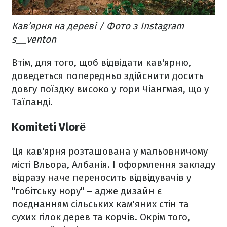
Кав’ярня на дереві / Фото з Instagram
s__venton
Втім, для того, щоб відвідати кав'ярню,
доведеться попередньо здійснити досить
довгу поїздку високо у гори Чіангмая, що у
Таїланді.
Komiteti Vlorë
Ця кав'ярня розташована у мальовничому
місті Вльора, Албанія. І оформлення закладу
відразу наче переносить відвідувачів у
"гобітську нору" – адже дизайн є
поєднанням сільських кам'яних стін та
сухих гілок дерев та корчів. Окрім того,