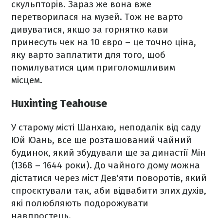
скульпторів. Зараз же вона вже
перетворилася на музей. Тож не варто
дивуватися, якщо за горнятко кави
принесуть чек на 10 євро – це точно ціна,
яку варто заплатити для того, щоб
помилуватися цим приголомшливим
місцем.
Huxinting Teahouse
У старому місті Шанхаю, неподалік від саду
Юй Юань, все ще розташований чайний
будинок, який збудували ще за династії Мін
(1368 – 1644 роки). До чайного дому можна
дістатися через міст Дев'яти поворотів, який
спроєктували так, аби відвабити злих духів,
які полюбляють подорожувати
навпростець.