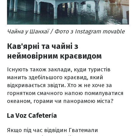
Чайна у Шанхаї / Фото з Instagram movable
Кав'ярні та чайні з
неймовірним краєвидом
Існують також заклади, куди туристів
манить здебільшого краєвид, який
відкривається звідти. Хто ж не хоче за
горнятком смачного напою помилуватися
океаном, горами чи панорамою міста?
La Voz Cafetería
Якщо під час відвідин Гватемали