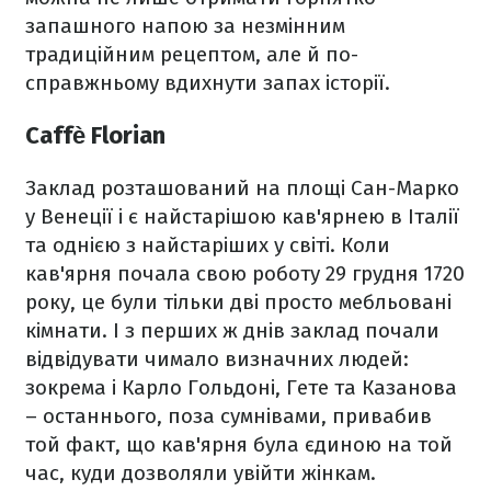
запашного напою за незмінним
традиційним рецептом, але й по-
справжньому вдихнути запах історії.
Caffè Florian
Заклад розташований на площі Сан-Марко
у Венеції і є найстарішою кав'ярнею в Італії
та однією з найстаріших у світі. Коли
кав'ярня почала свою роботу 29 грудня 1720
року, це були тільки дві просто мебльовані
кімнати. І з перших ж днів заклад почали
відвідувати чимало визначних людей:
зокрема і Карло Гольдоні, Гете та Казанова
– останнього, поза сумнівами, привабив
той факт, що кав'ярня була єдиною на той
час, куди дозволяли увійти жінкам.