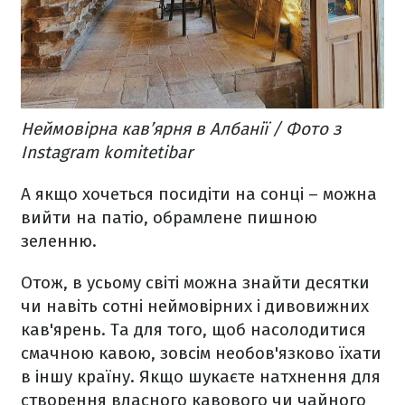
Неймовірна кав’ярня в Албанії / Фото з
Instagram komitetibar
А якщо хочеться посидіти на сонці – можна
вийти на патіо, обрамлене пишною
зеленню.
Отож, в усьому світі можна знайти десятки
чи навіть сотні неймовірних і дивовижних
кав'ярень. Та для того, щоб насолодитися
смачною кавою, зовсім необов'язково їхати
в іншу країну. Якщо шукаєте натхнення для
створення власного кавового чи чайного