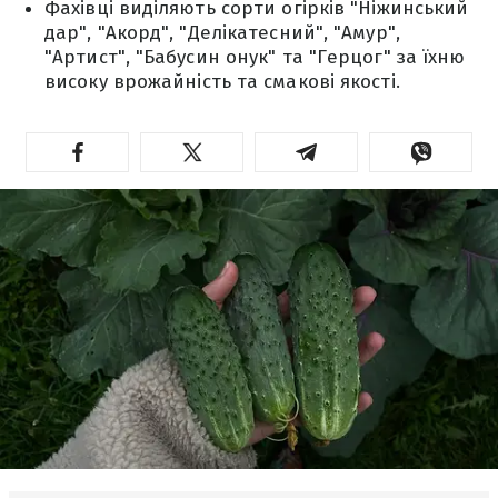
Фахівці виділяють сорти огірків "Ніжинський
дар", "Акорд", "Делікатесний", "Амур",
"Артист", "Бабусин онук" та "Герцог" за їхню
високу врожайність та смакові якості.