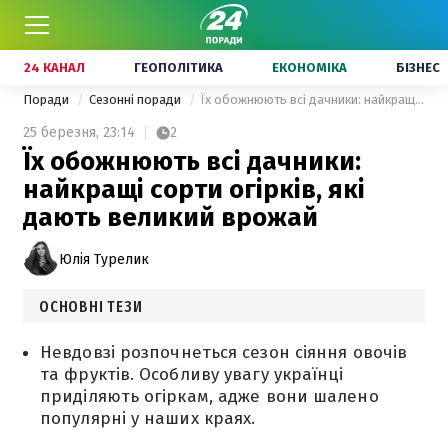
24 КАНАЛ
ГЕОПОЛІТИКА
ЕКОНОМІКА
БІЗНЕС
Поради
Сезонні поради
Їх обожнюють всі дачники: найкращі сорти огірків, які дають великий врожай
25 березня,
23:14
2
Їх обожнюють всі дачники:
найкращі сорти огірків, які
дають великий врожай
Юлія Турелик
ОСНОВНІ ТЕЗИ
Невдовзі розпочнеться сезон сіяння овочів
та фруктів. Особливу увагу українці
приділяють огіркам, адже вони шалено
популярні у наших краях.