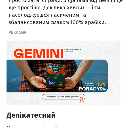
просто хатні справи. З дріпами від Gemini це
ще простіше. Декілька хвилин – і ти
насолоджуєшся насиченим та
збалансованим смаком 100% арабіки.
Делікатесний