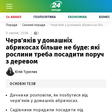
24 КАНАЛ
ГЕОПОЛІТИКА
ЕКОНОМІКА
БІЗНЕС
Поради
Сезонні поради
Черв'яків у домашніх абрикосах більше не буде: які рослини треба посадити поруч з деревом
9 липня,
23:06
2
Черв'яків у домашніх
абрикосах більше не буде: які
рослини треба посадити поруч
з деревом
Юлія Турелик
ОСНОВНІ ТЕЗИ
Дачники розповіли, як позбутися від
черв'яків у домашніх абрикосах.
Садівники порадили посадити під