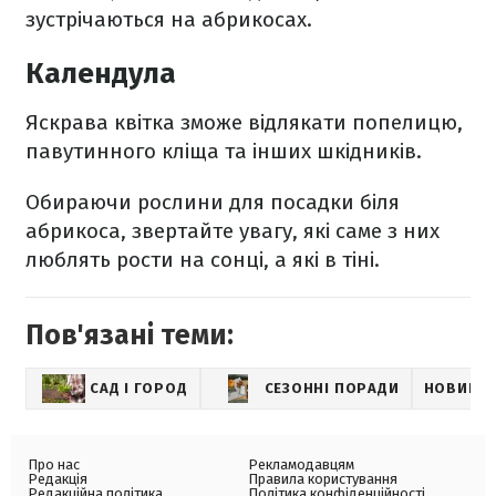
зустрічаються на абрикосах.
Календула
Яскрава квітка зможе відлякати попелицю,
павутинного кліща та інших шкідників.
Обираючи рослини для посадки біля
абрикоса, звертайте увагу, які саме з них
люблять рости на сонці, а які в тіні.
Пов'язані теми:
САД І ГОРОД
СЕЗОННІ ПОРАДИ
НОВИНИ
Про нас
Рекламодавцям
Редакція
Правила користування
Редакційна політика
Політика конфіденційності