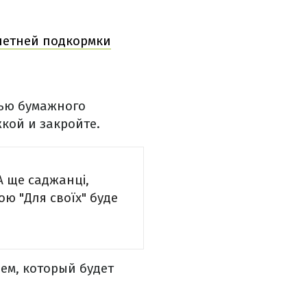
 летней подкормки
щью бумажного
кой и закройте.
А ще саджанці,
ою "Для своїх" буде
ем, который будет