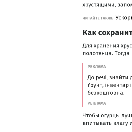
хрустящими, запо
Ускор
ЧИТАЙТЕ ТАКЖЕ
Как сохрани
Для хранения хру
полотенца. Тогда 
До речі, знайти
ґрунт, інвентар 
безкоштовна.
Чтобы огурцы луч
впитывать влагу 