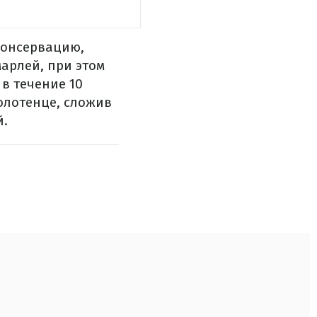
консервацию,
арлей, при этом
в течение 10
олотенце, сложив
й.