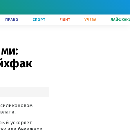
ПРАВО
СПОРТ
FIGHT
УЧЕБА
ЛАЙФХАК
к
ми:
айхфак
в силиконовом
влаги.
рый ускоряет
тку или бумажное