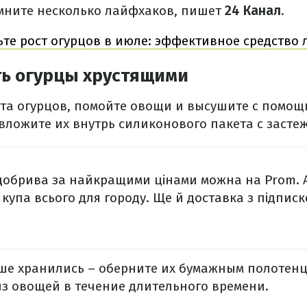
мните несколько лайфхаков, пишет
24 Канал
.
ьте рост огурцов в июле: эффективное средство
ть огурцы хрустящими
ста огурцов, помойте овощи и высушите с помо
вложите их внутрь силиконового пакета с застеж
 добрива за найкращими цінами можна на Prom. 
і купа всього для городу. Ще й доставка з підписк
ше хранились – оберните их бумажным полотенц
из овощей в течение длительного времени.