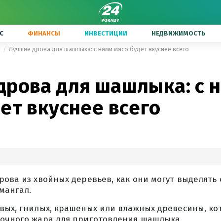
С
ФИНАНСЫ
ИНВЕСТИЦИИ
НЕДВИЖИМОСТЬ
ы
Лучшие дрова для шашлыка: с ними мясо будет вкуснее всего
дрова для шашлыка: с 
ет вкуснее всего
рова из хвойных деревьев, как они могут выделять 
мангал.
явых, гнилых, крашеных или влажных древесины, ко
точного жара для приготовления шашлыка.