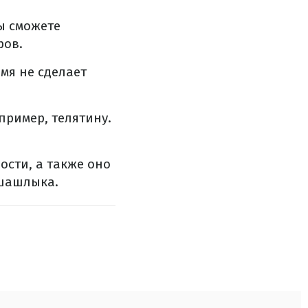
вы сможете
ров.
емя не сделает
пример, телятину.
ости, а также оно
 шашлыка.