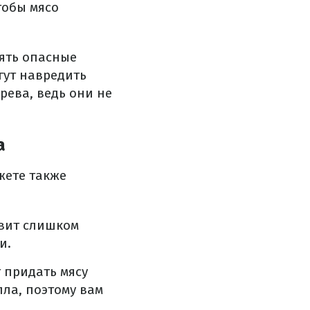
тобы мясо
ять опасные
гут навредить
рева, ведь они не
а
жете также
авит слишком
и.
т придать мясу
пла, поэтому вам