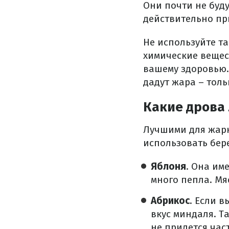
Они почти не буду
действительно пр
Не используйте т
химические вещест
вашему здоровью.
дадут жара – толь
Какие дрова
Лучшими для жарк
использовать бер
Яблоня
. Она им
много пепла. М
Абрикос
. Если в
вкус миндаля. Т
не придется час