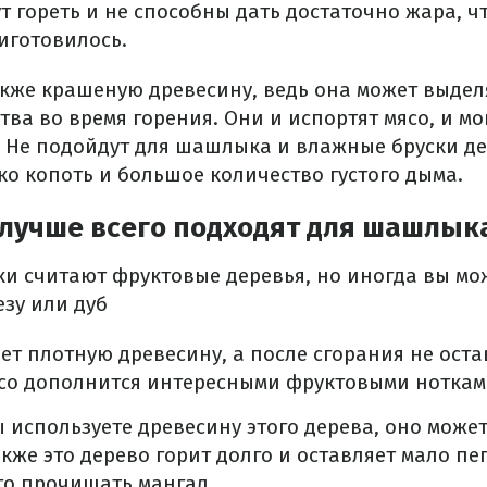
т гореть и не способны дать достаточно жара, ч
иготовилось.
акже крашеную древесину, ведь она может выдел
ва во время горения. Они и испортят мясо, и мо
 Не подойдут для шашлыка и влажные бруски де
ко копоть и большое количество густого дыма.
 лучше всего подходят для шашлык
и считают фруктовые деревья, но иногда вы мо
езу или дуб
еет плотную древесину, а после сгорания не ост
ясо дополнится интересными фруктовыми ноткам
ы используете древесину этого дерева, оно може
акже это дерево горит долго и оставляет мало пе
то прочищать мангал.