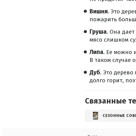
Вишня
. Это дер
пожарить больш
Груша
. Она дает
мясо слишком су
Липа
. Ее можно 
В таком случае о
Дуб
. Это дерев
долго горит, по
Связанные т
СЕЗОННЫЕ СОВ