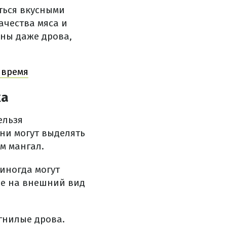
ться вкусными
ачества мяса и
ажны даже дрова,
 время
ка
ельзя
ни могут выделять
ам мангал.
 иногда могут
ие на внешний вид
гнилые дрова.