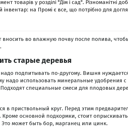
нт товарів у розділі "Дім і сад". Різноманітні доб
 інвентар: на Промі є все, що потрібно для догл
т вносить во влажную почву после полива, чтоб
.
ить старые деревья
 надо подпитывать по-другому. Вишня нуждаетс
му надо использовать минеральные удобрения с 
 Подходят специальные смеси для плодовых дер
ся в приствольный круг. Перед этим предварите
. Кроме основной подкормки, стоит опрыскиват
 Это может быть бор, марганец или цинк.