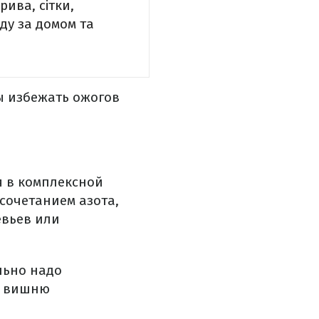
рива, сітки,
яду за домом та
ы избежать ожогов
я в комплексной
сочетанием азота,
евьев или
льно надо
ь вишню