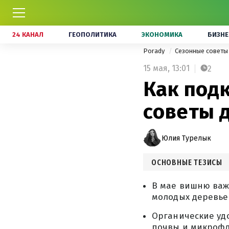
24 КАНАЛ
ГЕОПОЛИТИКА
ЭКОНОМИКА
БИЗНЕ
Porady
Сезонные совет
15 мая,
13:01
2
Как под
советы 
Юлия Турелык
ОСНОВНЫЕ ТЕЗИСЫ
В мае вишню важ
молодых деревье
Органические удо
почвы и микрофл