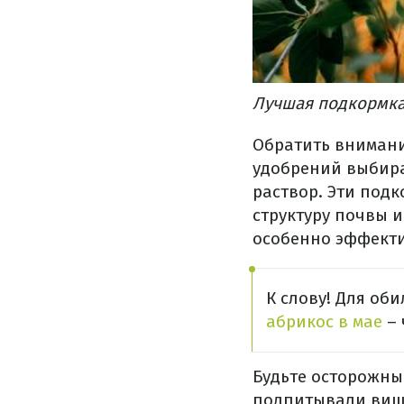
Лучшая подкормка
Обратить внимани
удобрений выбира
раствор. Эти подк
структуру почвы 
особенно эффекти
К слову! Для об
абрикос в мае
– 
Будьте осторожны
подпитывали вишн