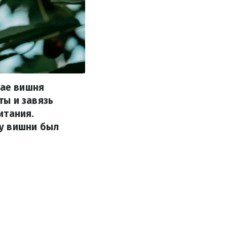
мае вишня
ты и завязь
итания.
у вишни был