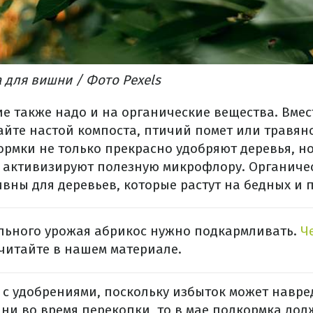
 для вишни / Фото Pexels
е также надо и на органические вещества. Вме
йте настой компоста, птичий помет или травя
ормки не только прекрасно удобряют деревья, н
и активизируют полезную микрофлору. Органиче
вны для деревьев, которые растут на бедных и 
ильного урожая абрикос нужно подкармливать.
Ч
читайте в нашем материале.
 с удобрениями, поскольку избыток может навре
и во время перекопки, то в мае подкормка дол