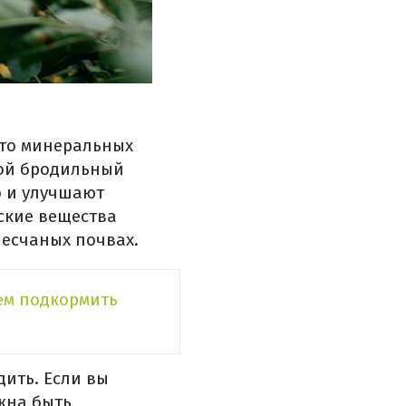
сто минеральных
ной бродильный
о и улучшают
ские вещества
песчаных почвах.
ем подкормить
дить. Если вы
жна быть