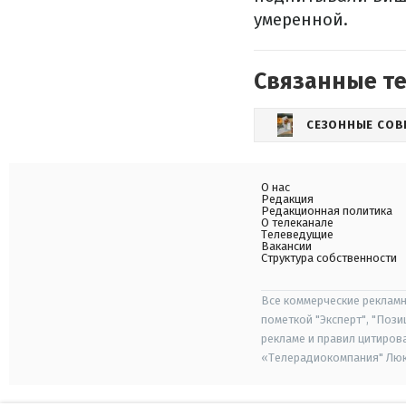
умеренной.
Связанные т
СЕЗОННЫЕ СОВ
О нас
Редакция
Редакционная политика
О телеканале
Телеведущие
Вакансии
Структура собственности
Все коммерческие рекламн
пометкой "Эксперт", "Поз
рекламе и правил цитиров
«Телерадиокомпания" Люкс