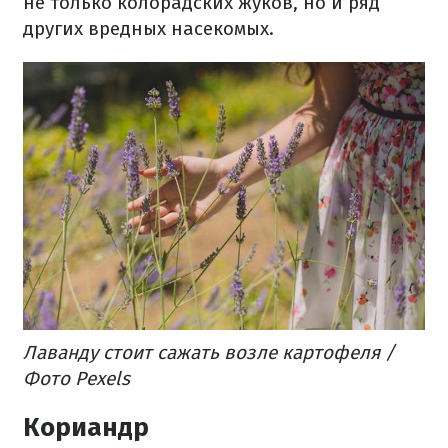
не только колорадских жуков, но и ряд
других вредных насекомых.
Лаванду стоит сажать возле картофеля /
Фото Pexels
Кориандр