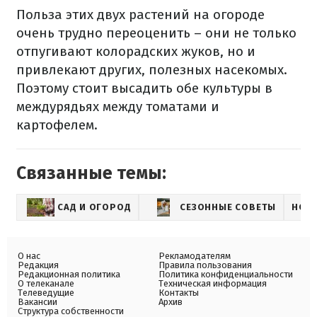
Польза этих двух растений на огороде
очень трудно переоценить – они не только
отпугивают колорадских жуков, но и
привлекают других, полезных насекомых.
Поэтому стоит высадить обе культуры в
междурядьях между томатами и
картофелем.
Связанные темы:
САД И ОГОРОД
СЕЗОННЫЕ СОВЕТЫ
НОВ
О нас
Рекламодателям
Редакция
Правила пользования
Редакционная политика
Политика конфиденциальности
О телеканале
Техническая информация
Телеведущие
Контакты
Вакансии
Архив
Структура собственности