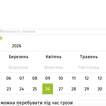
Минулого тижня
Ь
2026
Березень
Квітень
Травень
Вересень
Жовтень
Листопад
06
07
08
09
10
11
12
13
23
24
25
26
27
28
29
30
 можна перебувати під час грози