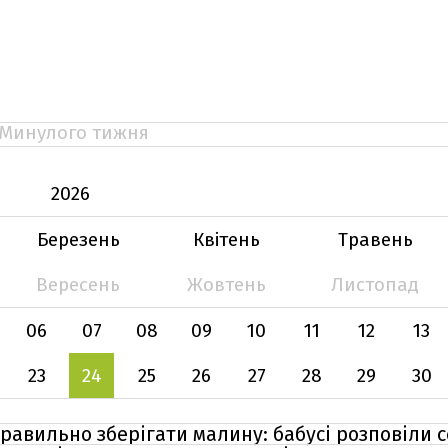
Минулого тижня
2026
Березень
Квітень
Травень
Вересень
Жовтень
Листопад
06
07
08
09
10
11
12
13
23
24
25
26
27
28
29
30
правильно зберігати малину: бабусі розповіли 