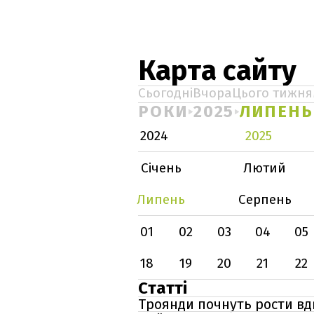
Карта сайту
Сьогодні
Вчора
Цього тижня
РОКИ
2025
ЛИПЕНЬ
2024
2025
Січень
Лютий
Липень
Серпень
01
02
03
04
05
18
19
20
21
22
Статті
Троянди почнуть рости вд