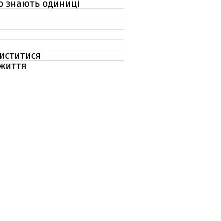
о знають одиниці
иститися
 життя