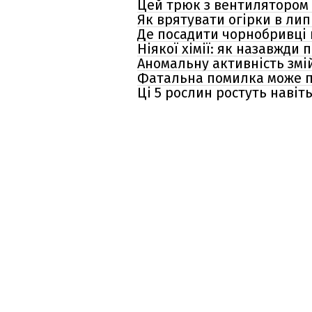
Цей трюк з вентилятором 
Як врятувати огірки в лип
Де посадити чорнобривці н
Ніякої хімії: як назавжди
Аномальну активність змій
Фатальна помилка може пр
Ці 5 рослин ростуть навіт