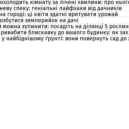
охолодить кімнату за лічені хвилини: про ньог
неву спеку: геніальні лайфхаки від дачників
а городі: ці квіти здатні врятувати урожай
 позбутися землерийок на дачі
 можна зупинити: посадіть на ділянці 5 рослин
ивабити блискавку до вашого будинку: як зах
ь у найбіднішому ґрунті: вони повернуть сад до