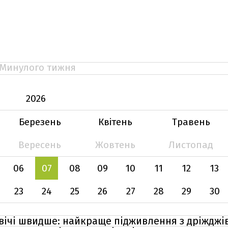
Минулого тижня
2026
Березень
Квітень
Травень
Вересень
Жовтень
Листопад
06
07
08
09
10
11
12
13
23
24
25
26
27
28
29
30
вічі швидше: найкраще підживлення з дріжджі