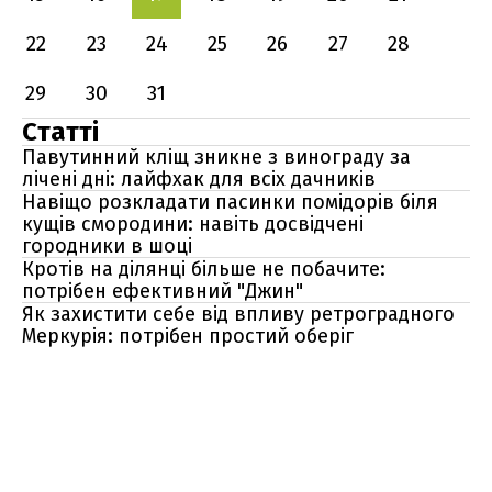
22
23
24
25
26
27
28
29
30
31
Статті
Павутинний кліщ зникне з винограду за
лічені дні: лайфхак для всіх дачників
Навіщо розкладати пасинки помідорів біля
кущів смородини: навіть досвідчені
городники в шоці
Кротів на ділянці більше не побачите:
потрібен ефективний "Джин"
Як захистити себе від впливу ретроградного
Меркурія: потрібен простий оберіг