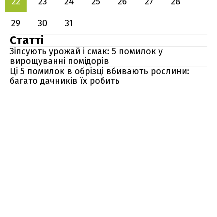
22
23
24
25
26
27
28
29
30
31
Статті
Зіпсують урожай і смак: 5 помилок у
вирощуванні помідорів
Ці 5 помилок в обрізці вбивають рослини:
багато дачників їх робить