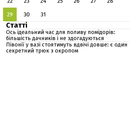
22
23
24
25
26
27
28
29
30
31
Статті
Ось ідеальний час для поливу помідорів:
більшість дачників і не здогадуються
Півонії у вазі стоятимуть вдвічі довше: є один
секретний трюк з окропом