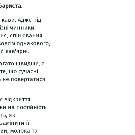
бариста.
 кави. Адже під
ізні чинники:
ня, спінювання
овсім однакового,
й кав'ярні.
агато швидше, а
те, що сучасні
ь не повертатися
с відкриття
ки на постійність
ть, як
замінити її
ави, молока та