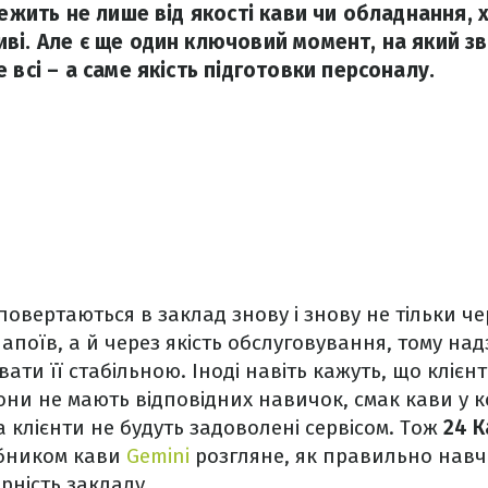
лежить не лише від якості кави чи обладнання, 
ві. Але є ще один ключовий момент, на який з
 всі – а саме якість підготовки персоналу.
овертаються в заклад знову і знову не тільки чер
апоїв, а й через якість обслуговування, тому на
ати її стабільною. Іноді навіть кажуть, що клієн
они не мають відповідних навичок, смак кави у 
а клієнти не будуть задоволені сервісом. Тож
24 К
обником кави
Gemini
розгляне, як правильно навч
ність закладу.