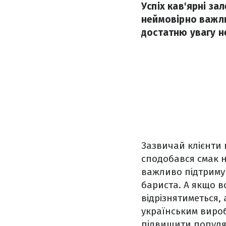
Успіх кав'ярні за
неймовірно важли
достатню увагу не
Зазвичай клієнти п
сподобався смак н
важливо підтримув
бариста. А якщо в
відрізнятиметься, 
українським вир
підвищити популяр