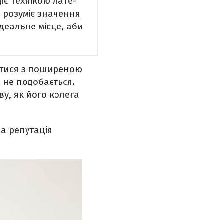
є технікою лате-
а розуміє значення
ідеальне місце, аби
утися з поширеною
 не подобається.
ву, як його колега
 а репутація