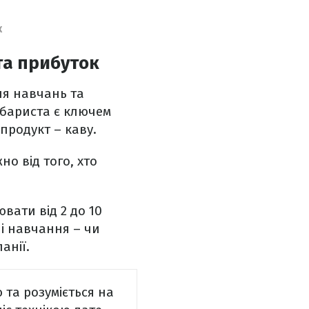
К
та прибуток
ня навчань та
 бариста є ключем
продукт – каву.
о від того, хто
вати від 2 до 10
ні навчання – чи
анії.
ю та розуміється на