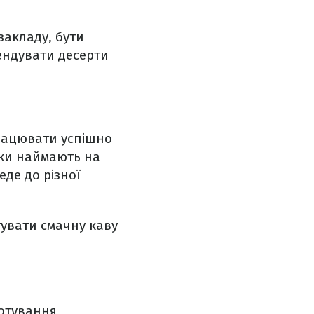
закладу, бути
ендувати десерти
рацювати успішно
ики наймають на
еде до різної
отувати смачну каву
готування