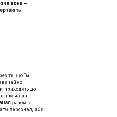
хоча вони –
вертають
ез те, що їм
дзвичайно
ти приходять до
кожній чашці
анал
разом з
ати персонал, аби