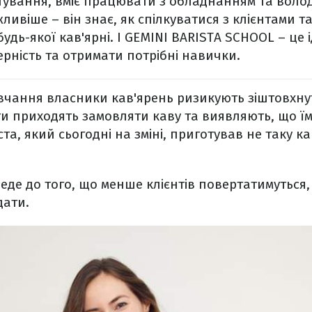
ування, вміє працювати з обладнанням та володі
ливіше – він знає, як спілкуватися з клієнтами т
будь-якої кав'ярні. І GEMINI BARISTA SCHOOL – це 
ерність та отримати потрібні навички.
вчання власники кав'ярень ризикують зіштовхн
и приходять замовляти каву та виявляють, що їм
та, який сьогодні на зміні, приготував не таку ка
де до того, що менше клієнтів повертатимуться,
дати.