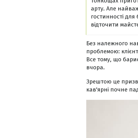
тонкощах пригот
арту. Але найваж
гостинності для 
відточити майст
Без належного на
проблемою: клієнт
Все тому, що барис
вчора.
Зрештою це призве
кав'ярні почне па