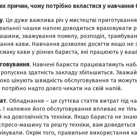
их причин, чому потрібно вкластися у навчання 
у
. Це дуже важлива річ у мистецтві приготування
деальної чашки напою доводиться враховувати р
шини, зважування помелу, розподіл, трамбуван
ання кави. Навчання дозволяє досягти якщо не з
смаку кави у різних бариста, які працюють у ваші
уговування
. Навчені бариста працюватимуть наб
пропускна здатність закладу збільшиться. Зважай
соко цінують швидкість обслуговування та можут
м потрібно надто довго чекати на свій напій.
ат
. Обладнання – це суттєва стаття витрат під ча
. І належне його обслуговування впливає не тіль
й на довговічність техніки. Якщо бариста не знаю
спресо-машину та решту техніки, вам доведеться 
чікували. Окрім того, правильне використання к