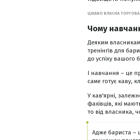
ЦІКАВО ВЛАСНА ТОРГОВА
Чому навчанн
Деяким власникам
тренінгів для бар
до успіху вашого б
І навчання – це п
саме готує каву, 
У кав'ярні, залежн
фахівців, які маю
то від власника, ч
Адже бариста – це