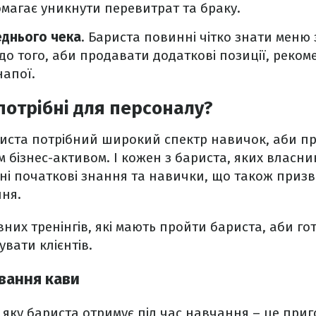
магає уникнути перевитрат та браку.
еднього чека
. Бариста повинні чітко знати меню 
до того, аби продавати додаткові позиції, реком
напої.
 потрібні для персоналу?
иста потрібний широкий спектр навичок, аби п
м бізнес-активом. І кожен з бариста, яких власн
зні початкові знання та навички, що також призв
ння.
овних тренінгів, які мають пройти бариста, аби г
увати клієнтів.
вання кави
яку бариста отримує під час навчання – це при