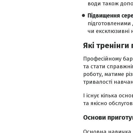
води також допо
Підвищення сер
підготовленими 
чи ексклюзивні 
Які тренінги
Професійному бар
та стати справжні
роботу, матиме рі
тривалості навча
І існує кілька осн
та якісно обслугов
Основи приготу
Основна навичка, 