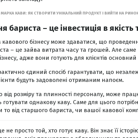
 МАРКА КАВИ: ЯК СТВОРИТИ УНІКАЛЬНИЙ ПРОДУКТ І ВИЙТИ НА РИНО
я бариста – це інвестиція в якість 
 кавового бізнесу може здаватися, що проведен
иста – це зайва витрата часу та грошей. Але саме
ізнесу, адже вони готують для клієнтів основний 
рактично єдиний спосіб гарантувати, що незалежн
клієнти будуть задоволені отриманим напоєм.
о від розміру та плинності персоналу, може працю
ть готувати однакову каву. Саме для цього потріб
и то від старшого бариста, чи вашої кавової комп
 не просто той, хто готує каву. Він знає її історі