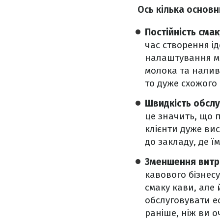
Ось кілька основн
Постійність смак
час створення і
налаштування ма
молока та налив
то дуже схожого 
Швидкість обсл
це значить, що 
клієнти дуже ви
до закладу, де ї
Зменшення витр
кавового бізнесу
смаку кави, але 
обслуговувати е
раніше, ніж ви о