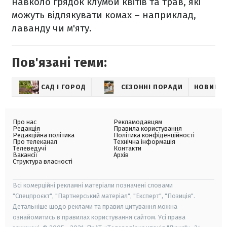
навколо грядок клумби квітів та трав, які
можуть відлякувати комах – наприклад,
лаванду чи м'яту.
Пов'язані теми:
САД І ГОРОД
СЕЗОННІ ПОРАДИ
НОВИНИ
Про нас
Рекламодавцям
Редакція
Правила користування
Редакційна політика
Політика конфіденційності
Про телеканал
Технічна інформація
Телеведучі
Контакти
Вакансії
Архів
Структура власності
Всі комерційні рекламні матеріали позначені словами
"Спецпроєкт", "Партнерський матеріал", "Експерт", "Позиція".
Детальніше щодо реклами та правил цитування можна
ознайомитись в правилах користування сайтом. Усі права