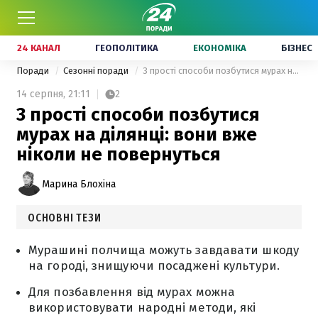
24 КАНАЛ
ГЕОПОЛІТИКА
ЕКОНОМІКА
БІЗНЕС
Поради
Сезонні поради
3 прості способи позбутися мурах на ділянці: вони вже ніколи не повернуться
14 серпня,
21:11
2
3 прості способи позбутися
мурах на ділянці: вони вже
ніколи не повернуться
Марина Блохіна
ОСНОВНІ ТЕЗИ
Мурашині полчища можуть завдавати шкоду
на городі, знищуючи посаджені культури.
Для позбавлення від мурах можна
використовувати народні методи, які