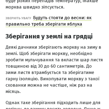
буде різких перепадів температур, інакше
морква швидко зіпсується.
Будуть стояти до весни: як
ЗВЕРНІТЬ УВАГУ
правильно треба зберігати яблука
Зберігання у землі на грядці
Деякі дачники зберігають моркву на зиму в
землі. Щоб зберігати моркву, необхідно
зробити мульчування та вкласти шар листя
товщиною від 30 до 60 сантиметрів. До
зими листя втрамбується та зберігатиме
гарну ізоляцію. Викопувати моркву з такої
схованки можна не частіше, ніж раз на
місяць.
Однак таке зберігання підходить лише для
регіону, де взимку досить холодно. Якщо ж