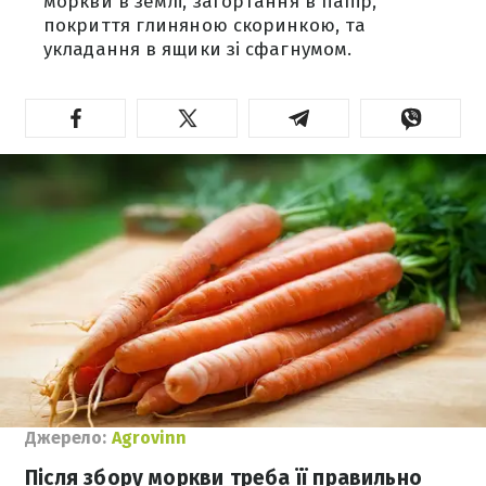
моркви в землі, загортання в папір,
покриття глиняною скоринкою, та
укладання в ящики зі сфагнумом.
Джерело:
Agrovinn
Після збору моркви треба її правильно