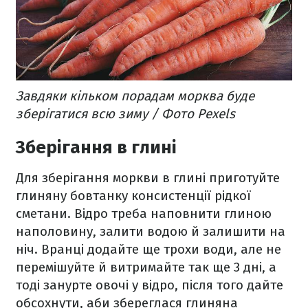
Завдяки кільком порадам морква буде
зберігатися всю зиму / Фото Pexels
Зберігання в глині
Для зберігання моркви в глині приготуйте
глиняну бовтанку консистенції рідкої
сметани. Відро треба наповнити глиною
наполовину, залити водою й залишити на
ніч. Вранці додайте ще трохи води, але не
перемішуйте й витримайте так ще 3 дні, а
тоді занурте овочі у відро, після того дайте
обсохнути, аби збереглася глиняна