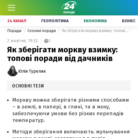
24 КАНАЛ
ГЕОПОЛІТИКА
ЕКОНОМІКА
БІЗНЕС
Поради
Сезонні поради
Як зберігати моркву взимку: топові поради від дачників
2 жовтня,
19:33
2
Як зберігати моркву взимку:
топові поради від дачників
Юлія Турелик
ОСНОВНІ ТЕЗИ
Моркву можна зберігати різними способами
– в землі, в папері, в глині, та в моху,
забезпечуючи умови без різких перепадів
температур.
Методи зберігання включають: мульчування