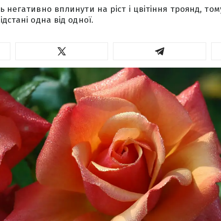
 негативно вплинути на ріст і цвітіння троянд, том
дстані одна від одної.