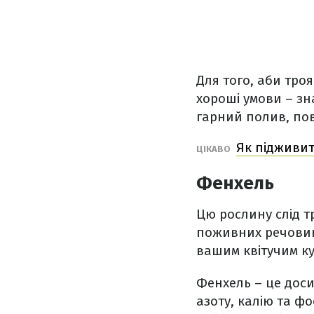
Для того, аби тро
хороші умови – зн
гарний полив, по
Як підживит
ЦІКАВО
Фенхель
Цю рослину слід т
поживних речовин 
вашим квітучим к
Фенхель – це доси
азоту, калію та ф