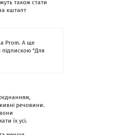
ожуть також стати
 на кшталт
а Prom. А ще
 з підпискою "Для
поєднанням,
оживні речовини.
 вони
ти їх усі.
 та менше