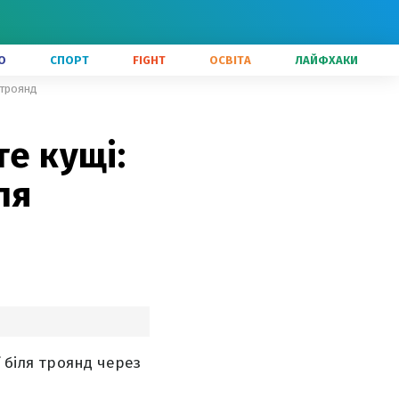
О
СПОРТ
FIGHT
ОСВІТА
ЛАЙФХАКИ
 троянд
те кущі:
ля
ї біля троянд через