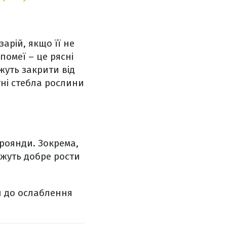
рій, якщо її не
помеї – це рясні
жуть закрити від
тні стебла рослини
троянди. Зокрема,
ожуть добре рости
и до ослаблення