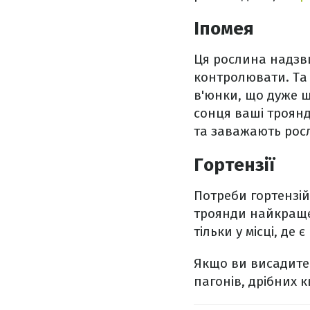
Іпомея
Ця рослина надзв
контролювати. Та 
в'юнки, що дуже ш
сонця ваші троянд
та заважають рос
Гортензії
Потреби гортензій
троянди найкраще 
тільки у місці, де 
Якщо ви висадите 
пагонів, дрібних кв