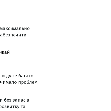
м максимально
 забезпечити
рожай
ути дуже багато
ь чимало проблем
и без запасів
 розвитку та