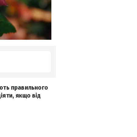
бують правильного
іяти, якщо від