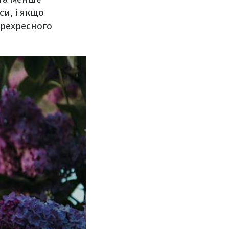
си, і якщо
ерехресного