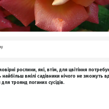
ну
овірні рослини, які, втім, для цвітіння потре
ь найбільш вмілі садівники нічого не зможуть вд
 для троянд поганих сусідів.