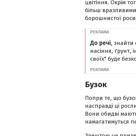
цвітіння. Окрім т
більш вразливими 
борошнистої роси 
До речі
, знайти
насіння, ґрунт, 
своїх" буде без
Бузок
Попри те, що бузо
насправді ці росл
Вони обидві мають
намагатимуться пе
Зрештою це призве