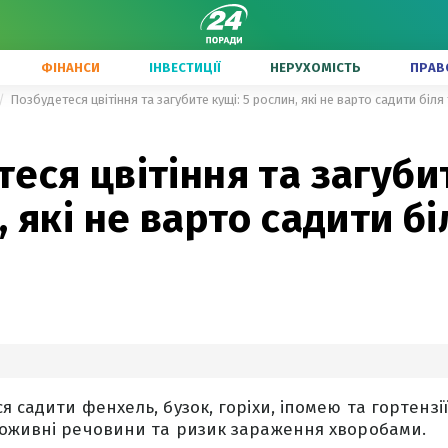
ФІНАНСИ
ІНВЕСТИЦІЇ
НЕРУХОМІСТЬ
ПРАВ
Позбудетеся цвітіння та загубите кущі: 5 рослин, які не варто садити біля
еся цвітіння та загуби
, які не варто садити бі
 садити фенхель, бузок, горіхи, іпомею та гортензі
поживні речовини та ризик зараження хворобами.