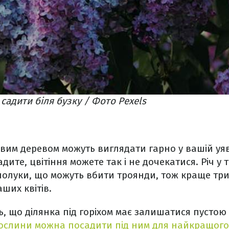
садити біля бузку / Фото Pexels
овим деревом можуть виглядати гарно у вашій уяві
адите, цвітіння можете так і не дочекатися. Річ у 
сполуки, що можуть вбити троянди, тож краще тр
аших квітів.
ть, що ділянка під горіхом має залишатися пустою
рослини можна посадити під ним для найкращого