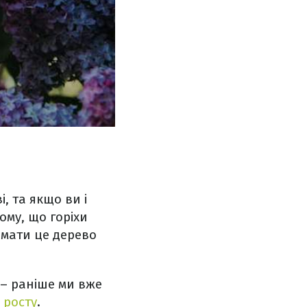
, та якщо ви і
тому, що горіхи
имати це дерево
 – раніше ми вже
 росту
.