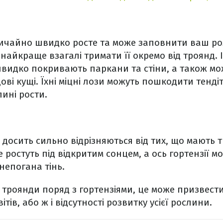
ичайно швидко росте та може заповнити ваш роза
найкраще взагалі тримати її окремо від троянд. І
видко покривають паркани та стіни, а також мо
ові кущі. Їхні міцні лози можуть пошкодити тенді
лині рости.
 досить сильно відрізняються від тих, що мають 
ростуть під відкритим сонцем, а ось гортензії м
є непогана тінь.
троянди поряд з гортензіями, це може призвест
ітів, або ж і відсутності розвитку усієї рослини.