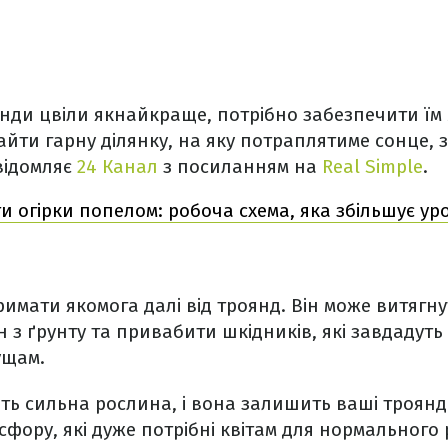
янди цвіли якнайкраще, потрібно забезпечити ї
айти гарну ділянку, на яку потраплятиме сонце,
відомляє
24 Канал
з посиланням на
Real Simple
.
и огірки попелом: робоча схема, яка збільшує у
римати якомога далі від троянд. Він може витягн
з ґрунту та привабити шкідників, які завдадут
ущам.
ть сильна рослина, і вона залишить ваші троянд
осфору, які дуже потрібні квітам для нормального