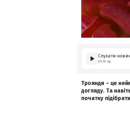
Слухати нови
01:15 хв
Троянди – це нейм
догляду. Та навіт
початку підібрати