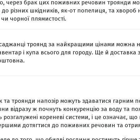
ого, через брак цих поживних речовин троянди м
до різних шкідників, як-от попелиця, та хвороб
чи чорної плямистості.
 саджанці троянд за найкращими цінами можна н
інвентар і купа всього для городу. Ще й доставка
коштовна.
к та троянди напозір можуть здаватися гарним 
ини відразу ж почнуть конкуренцію за воду та п
 розгалужені кореневі системи, і це означає, що
ршими дотягтися до поживних речовин та отрима
де до того, що обидві рослини ростимуть гірше