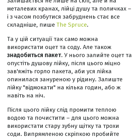
залишається не лише на склі, але й на
металевих кранах, лійці душу та поличках –
і з часом позбутися забруднень стає все
складніше, пише
The Spruce
.
Та у цій ситуації так само можна
використати оцет та соду. Але також
знадобиться пакет
. У нього залийте оцет та
опустіть душову лійку, після цього міцно
зав'яжіть горло пакета, аби уся лійка
опинилася зануреною у рідину. Залиште
лійку "відмокати" на кілька годин, або ж
навіть на ніч.
Після цього лійку слід промити теплою
водою та почистити – для цього можна
використати стару зубну щітку та трохи
соди. Випрямленою скріпкою пробийте