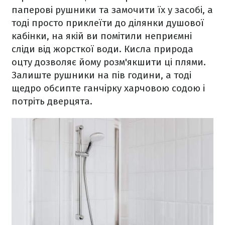
паперові рушники та замочити їх у засобі, а
тоді просто приклеїти до ділянки душової
кабінки, на якій ви помітили неприємні
сліди від жорсткої води. Кисла природа
оцту дозволяє йому розм'якшити ці плями.
Залиште рушники на пів години, а тоді
щедро обсипте ганчірку харчовою содою і
потріть дверцята.