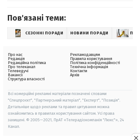
Пов'язані теми:
СЕЗОННІ ПОРАДИ
НОВИНИ ПОРАДИ
ПРИ
Про нас
Рекламодавцям
Редакція
Правила користування
Редакційна політика
Політика конфіденційності
Про телеканал
Технічна інформація
Телеведучі
Контакти
Вакансії
Архів
Структура власності
Всі комерційні рекламні матеріали позначені словами
"Спецпроєкт", "Партнерський матеріал", "Експерт", "Позиція".
Детальніше щодо реклами та правил цитування можна
ознайомитись в правилах користування сайтом. Усі права
захищені. © 2005—2021, ПрАТ «Телерадіокомпанія "Люкс"», 24
Канал.