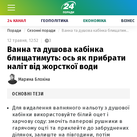
24 КАНАЛ
ГЕОПОЛІТИКА
ЕКОНОМІКА
БІЗНЕС
Поради
Сезонні поради
Ванна та душова кабінка блищатимуть: ось як прибрати наліт від жорсткої води
12 травня,
12:52
3
Ванна та душова кабінка
блищатимуть: ось як прибрати
наліт від жорсткої води
Марина Блохіна
ОСНОВНІ ТЕЗИ
Для видалення вапняного нальоту з душової
кабінки використовуйте білий оцет і
харчову соду: змочіть паперові рушники в
гарячому оцті та приклейте до забруднених
ділянок, залиште на півгодини, потім