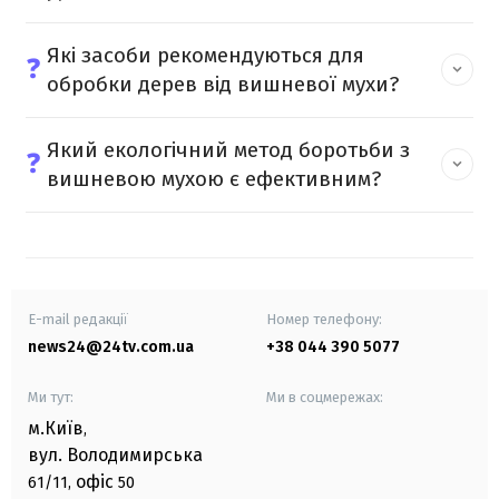
Які засоби рекомендуються для
❓
обробки дерев від вишневої мухи?
Який екологічний метод боротьби з
❓
вишневою мухою є ефективним?
E-mail редакції
Номер телефону:
news24@24tv.com.ua
+38 044 390 5077
Ми тут:
Ми в соцмережах:
м.Київ
,
вул. Володимирська
офіс
61/11,
50