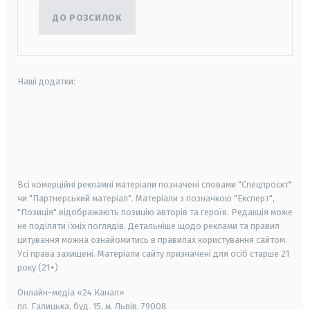
ДО РОЗСИЛОК
Наші додатки:
android
apple
smart tv
samsung smart tv
Всі комерційні рекламні матеріали позначені словами "Спецпроєкт"
чи "Партнерський матеріал". Матеріали з позначкою "Експерт",
"Позиція" відображають позицію авторів та героїв. Редакція може
не поділяти їхніх поглядів. Детальніше щодо реклами та правил
цитування можна ознайомитись в правилах користування сайтом.
Усі права захищені.
Матеріали сайту призначені для осіб старше
21
року (21+)
Онлайн-медіа «24 Канал»
пл. Галицька, буд. 15, м. Львів, 79008