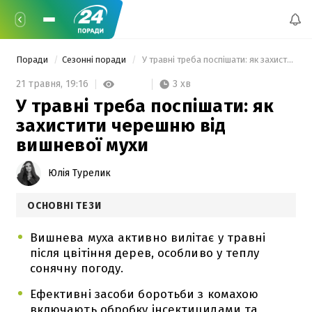
Поради
Сезонні поради
 У травні треба поспішати: як захистити черешню від вишневої мухи 
3 хв
21 травня,
19:16
У травні треба поспішати: як
захистити черешню від
вишневої мухи
Юлія Турелик
ОСНОВНІ ТЕЗИ
Вишнева муха активно вилітає у травні
після цвітіння дерев, особливо у теплу
сонячну погоду.
Ефективні засоби боротьби з комахою
включають обробку інсектицидами та