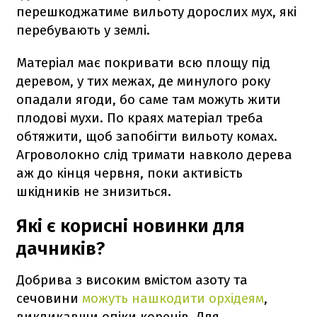
перешкоджатиме вильоту дорослих мух, які
перебувають у землі.
Матеріал має покривати всю площу під
деревом, у тих межах, де минулого року
опадали ягоди, бо саме там можуть жити
плодові мухи. По краях матеріал треба
обтяжити, щоб запобігти вильоту комах.
Агроволокно слід тримати навколо дерева
аж до кінця червня, поки активість
шкідників не знизиться.
Які є корисні новинки для
дачників?
Добрива з високим вмістом азоту та
сечовини
можуть нашкодити орхідеям
,
викликавши опіки коренів. Для