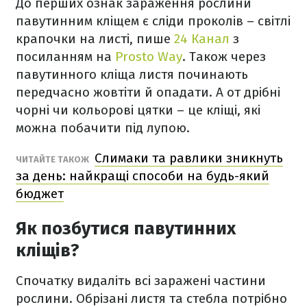
До перших ознак зараження рослини
павутинним кліщем є сліди проколів – світлі
крапочки на листі, пише
24 Канал
з
посиланням на
Prosto Way
. Також через
павутинного кліща листя починають
передчасно жовтіти й опадати. А от дрібні
чорні чи кольорові цятки – це кліщі, які
можна побачити під лупою.
Слимаки та равлики зникнуть
ЧИТАЙТЕ ТАКОЖ
за день: найкращі способи на будь-який
бюджет
Як позбутися павутинних
кліщів?
Спочатку видаліть всі заражені частини
рослини. Обрізані листя та стебла потрібно