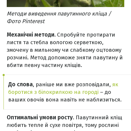
Методи виведення павутинного кліща /
Фото Pinterest
Механічні методи.
Спробуйте протирати
листя та стебла вологою серветкою,
змочену в мильному чи слабкому оцтовому
розчині. Метод допоможе зняти павутину й
вбити певну частину кліщів.
До слова
, раніше ми вже розповідали,
як
боротися з білокрилкою на городі
– до
ваших овочів вона навіть не наблизиться.
Оптимальні умови росту
. Павутинний кліщ
любить тепле й сухе повітря, тому рослині