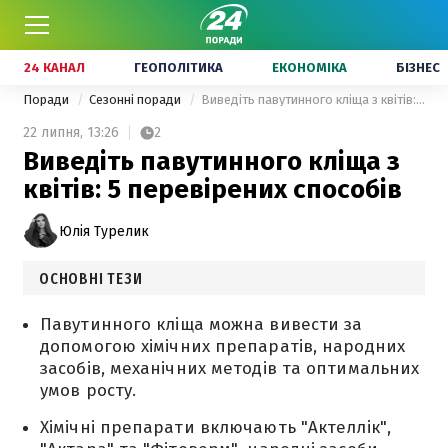
24 КАНАЛ
ГЕОПОЛІТИКА
ЕКОНОМІКА
БІЗНЕС
Поради
Сезонні поради
Виведіть павутинного кліща з квітів: 5 перевірених способів
22 липня,
13:26
2
Виведіть павутинного кліща з
квітів: 5 перевірених способів
Юлія Турелик
ОСНОВНІ ТЕЗИ
Павутинного кліща можна вивести за
допомогою хімічних препаратів, народних
засобів, механічних методів та оптимальних
умов росту.
Хімічні препарати включають "Актеллік",