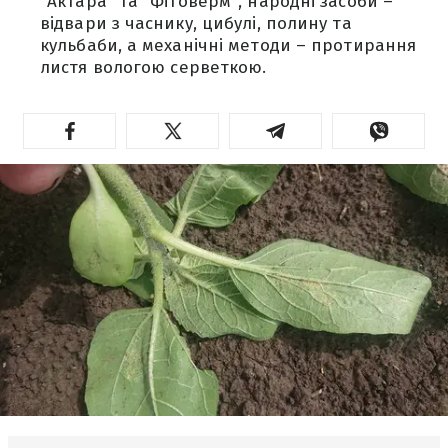
"Актара" та "Фітоверм", народні засоби –
відвари з часнику, цибулі, полину та
кульбаби, а механічні методи – протирання
листя вологою серветкою.