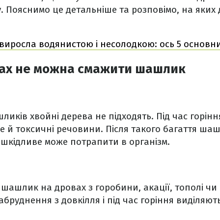
у. Пояснимо це детальніше та розповімо, на яких
виросла водянистою і несолодкою: ось 5 основн
вах не можна смажити шашлик
иків хвойні дерева не підходять. Під час горін
е й токсичні речовини. Після такого багаття ша
е шкідливе може потрапити в організм.
шашлик на дровах з горобини, акації, тополі чи в
абруднення з довкілля і під час горіння виділяют