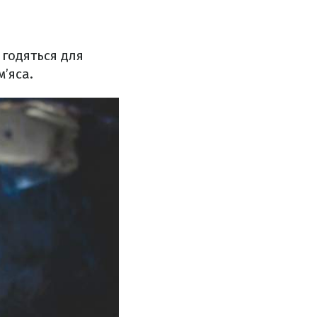
 годяться для
’яса.