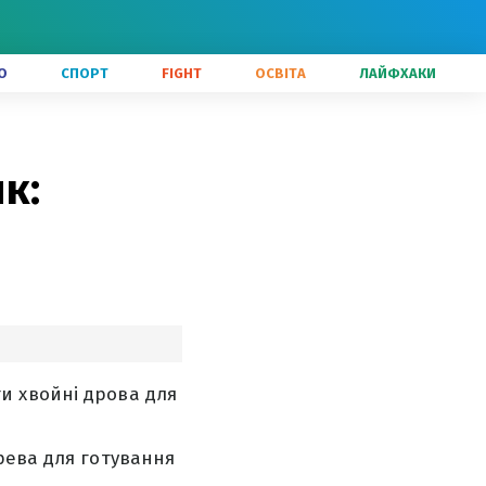
О
СПОРТ
FIGHT
ОСВІТА
ЛАЙФХАКИ
к:
и хвойні дрова для
рева для готування