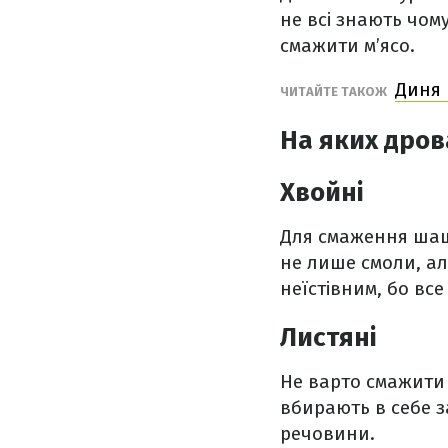
не всі знають чом
смажити м’ясо.
Диня 
ЧИТАЙТЕ ТАКОЖ
На яких дро
Хвойні
Для смаження шашл
не лише смоли, ал
неїстівним, бо вс
Листяні
Не варто смажити 
вбирають в себе з
речовини.