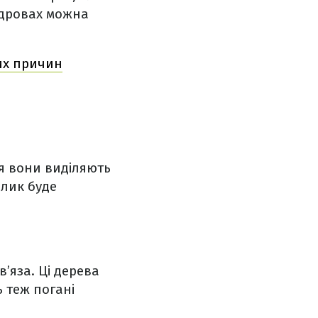
 дровах можна
их причин
ня вони виділяють
шлик буде
’яза. Ці дерева
ь теж погані