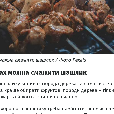
 можна смажити шашлик / Фото Pexels
вах можна смажити шашлик
шашлику впливає порода дерева та сама якість д
а краще обирати фруктові породи дерева – гілки 
жар та й коптять вони не сильно.
 хорошого шашлику треба пам’ятати, що м’ясо 