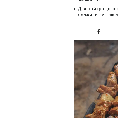
Для найкращого 
смажити на тліючо