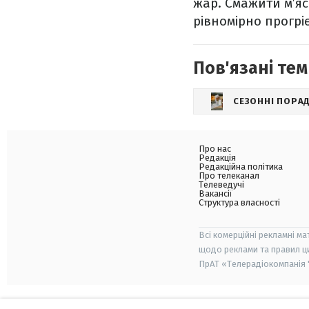
жар. Смажити м’яс
рівномірно прогріє
Пов'язані тем
СЕЗОННІ ПОРА
Про нас
Редакція
Редакційна політика
Про телеканал
Телеведучі
Вакансії
Структура власності
Всі комерційні рекламні ма
щодо реклами та правил ц
ПрАТ «Телерадіокомпанія "