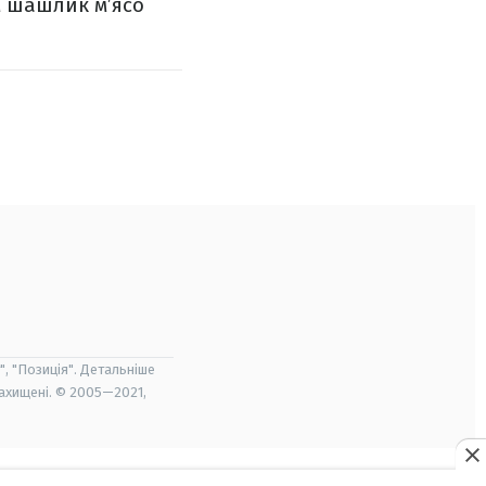
ом шашлик м’ясо
", "Позиція". Детальніше
захищені. © 2005—2021,