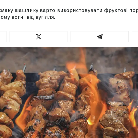
смаку шашлику варто використовувати фруктові по
му вогні від вугілля.