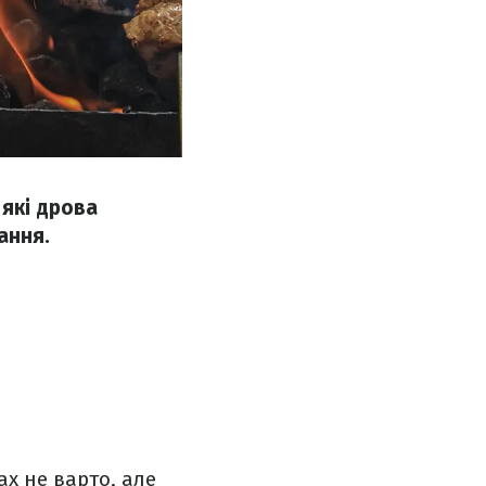
 які дрова
ання.
х не варто, але