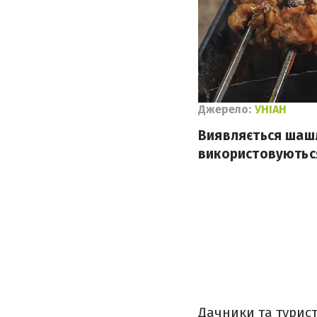
Джерело:
УНІАН
Виявляється шашл
використовуються
Дачники та турист