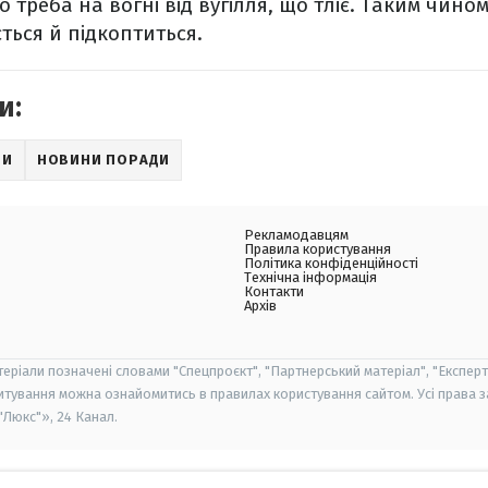
о треба на вогні від вугілля, що тліє. Таким чин
ться й підкоптиться.
и:
ДИ
НОВИНИ ПОРАДИ
Рекламодавцям
Правила користування
Політика конфіденційності
Технічна інформація
Контакти
Архів
теріали позначені словами "Спецпроєкт", "Партнерський матеріал", "Експерт
итування можна ознайомитись в правилах користування сайтом. Усі права 
Люкс"», 24 Канал.